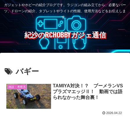
ガジェットやホビーの紹介ブログです。ラジコンの組み立てから、必要なパー
ツ、ドローンの紹介、タブレットやライトの性能、使用方法などをお伝えしま
す。
紀沙のRCHOBBYガジェ通信
バギー
TAMIYA対決！？ ブーメランVS
雑談・考察系
プラズマエッジⅡ！ 動画では語
られなかった舞台裏！
2026.04.22