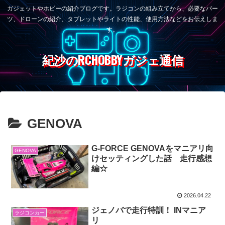
ガジェットやホビーの紹介ブログです。ラジコンの組み立てから、必要なパー
ツ、ドローンの紹介、タブレットやライトの性能、使用方法などをお伝えしま
す。
紀沙のRCHOBBYガジェ通信
GENOVA
G-FORCE GENOVAをマニアリ向
GENOVA
けセッティングした話 走行感想
編☆
2026.04.22
ジェノバで走行特訓！ INマニア
ラジコンカー
リ