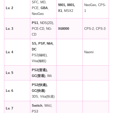
SFC, MD,
9801, 8801,
NeoGeo, CPS-
Lv. 2
PCE,
GBA
,
X1
, MSX2
1
NeoGeo
PS1
, NDS(2D),
Lv. 3
PCE-CD, NG-
X68000
CPS-2, CPS-3
CD
SS, PSP, N64,
DC
Lv. 4
Naomi
PS2(極軽),
Vita(極軽)
PS2(普通),
Lv. 5
GC(普通)
, Wii
PS2(快適),
Lv. 6
GC(快適)
3DS, Vita(快適)
Switch
, WiiU,
Lv. 7
PS3