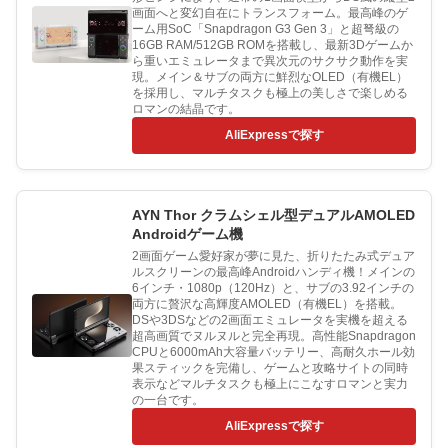
画面へと変幻自在にトランスフォーム。最高峰のゲ
ーム用SoC「Snapdragon G3 Gen 3」と超弩級の
16GB RAM/512GB ROMを搭載し、最新3Dゲームか
ら重いエミュレータまで異次元のサクサク動作を実
現。メイン＆サブの両方に鮮烈なOLED（有機EL）
を採用し、マルチタスクも極上の美しさで楽しめる
ロマンの結晶です。
AliExpressで探す
AYN Thor クラムシェル型デュアルAMOLED
Androidゲーム機
2画面ゲーム愛好家が夢に見た、折りたたみ式デュア
ルスクリーンの最高峰Androidハンディ機！メインの
6インチ・1080p（120Hz）と、サブの3.92インチの
両方に贅沢な高輝度AMOLED（有機EL）を搭載。
DSや3DSなどの2画面エミュレータを実機を超える
超高画質でヌルヌルと完全再現。高性能Snapdragon
CPUと6000mAh大容量バッテリー、高耐久ホール効
果スティックを完備し、ゲームと攻略サイトの同時
表示などマルチタスクも極上にこなすロマンと実力
の一台です。
AliExpressで探す