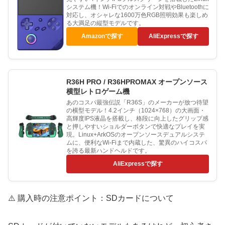
システム機！Wi-Fiでのオンライン対戦やBluetoothに
対応し、オシャレな1600万色RGB照明効果も楽しめ
る大満足の縦型モデルです。
Amazonで探す
AliExpressで探す
R36H PRO / R36HPROMAX オープンソース
横型レトロゲーム機
あのコスパ最強伝説「R36S」のメーカーが放つ待望
の横型モデル！4.2インチ（1024×768）の大画面・
高輝度IPS液晶を搭載し、格段に向上したグリップ感
と押しやすいショルダーボタンで快適なプレイを実
現。Linux+ArkOSのオープンソースデュアルシステ
ムに、便利なWi-Fiまで内蔵した、驚異のハイコスパ
を誇る最新ハンドヘルドです。
AliExpressで探す
⚠️ 購入時の注意ポイント：SDカードについて