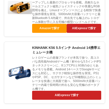
ーアップした最新のプロセッサを搭載。高耐久なホ
ールエフェクト磁気ジョイスティックや美麗なRGB
照明を備え、Linuxオープンソースによる軽快で快適
な操作環境を実現。5000mAh大容量バッテリーと最
新Bluetooth 5.4内蔵で、外出先でも極上のレトロゲ
ーム体験が手に入る究極の横型ハンドヘルドです。
Amazonで探す
AliExpressで探す
KINHANK K56 5.5インチ Android 14携帯エ
ミュレータ機
レトロゲームの老舗ブランドが本気で放つ、高コス
パな高性能Androidゲーム機！鮮やかな5.5インチIPS
タッチスクリーンに、8コアCPUと6GBのゆとりあ
るメモリを搭載。Android 14ベースでGoogleサービ
スにも対応し、サクサク軽快な操作性を実現。PS1
やPSP、DC、セガサターンなど50種類以上のシミュ
レータを快適に大画面で遊べ、5000mAh大容量バッ
テリー内蔵で長時間の外出も安心な究極のポータブ
ル機です。
AliExpressで探す