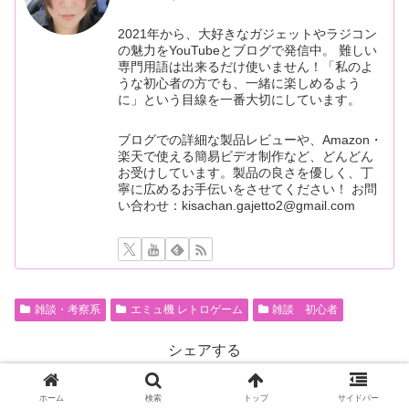
2021年から、大好きなガジェットやラジコン
の魅力をYouTubeとブログで発信中。 難しい
専門用語は出来るだけ使いません！「私のよ
うな初心者の方でも、一緒に楽しめるよう
に」という目線を一番大切にしています。
ブログでの詳細な製品レビューや、Amazon・
楽天で使える簡易ビデオ制作など、どんどん
お受けしています。製品の良さを優しく、丁
寧に広めるお手伝いをさせてください！ お問
い合わせ：kisachan.gajetto2@gmail.com
雑談・考察系
エミュ機 レトロゲーム
雑談 初心者
シェアする
X
Facebook
はてブ
ホーム
検索
トップ
サイドバー