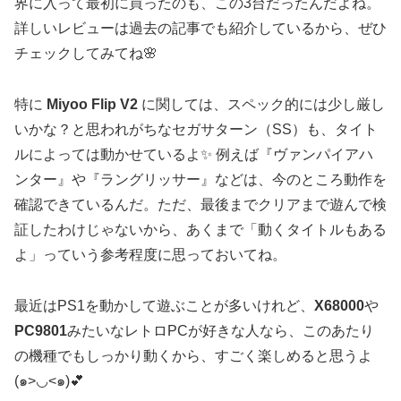
界に入って最初に買ったのも、この3台だったんだよね。
詳しいレビューは過去の記事でも紹介しているから、ぜひ
チェックしてみてね🌸
特に
Miyoo Flip V2
に関しては、スペック的には少し厳し
いかな？と思われがちなセガサターン（SS）も、タイト
ルによっては動かせているよ✨ 例えば『ヴァンパイアハ
ンター』や『ラングリッサー』などは、今のところ動作を
確認できているんだ。ただ、最後までクリアまで遊んで検
証したわけじゃないから、あくまで「動くタイトルもある
よ」っていう参考程度に思っておいてね。
最近はPS1を動かして遊ぶことが多いけれど、
X68000
や
PC9801
みたいなレトロPCが好きな人なら、このあたり
の機種でもしっかり動くから、すごく楽しめると思うよ
(๑>◡<๑)💕