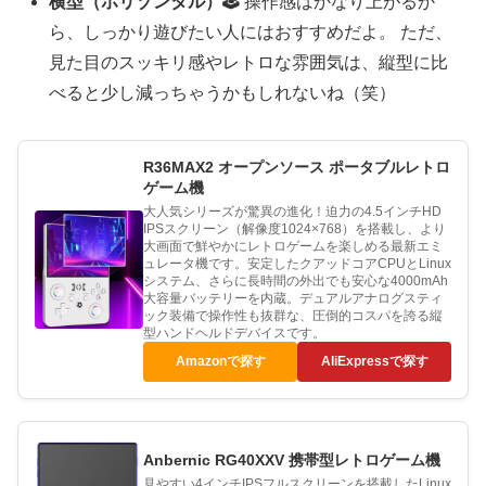
横型（ホリゾンタル）🕹️
操作感はかなり上がるか
ら、しっかり遊びたい人にはおすすめだよ。 ただ、
見た目のスッキリ感やレトロな雰囲気は、縦型に比
べると少し減っちゃうかもしれないね（笑）
R36MAX2 オープンソース ポータブルレトロ
ゲーム機
大人気シリーズが驚異の進化！迫力の4.5インチHD
IPSスクリーン（解像度1024×768）を搭載し、より
大画面で鮮やかにレトロゲームを楽しめる最新エミ
ュレータ機です。安定したクアッドコアCPUとLinux
システム、さらに長時間の外出でも安心な4000mAh
大容量バッテリーを内蔵。デュアルアナログスティ
ック装備で操作性も抜群な、圧倒的コスパを誇る縦
型ハンドヘルドデバイスです。
Amazonで探す
AliExpressで探す
Anbernic RG40XXV 携帯型レトロゲーム機
見やすい4インチIPSフルスクリーンを搭載したLinux