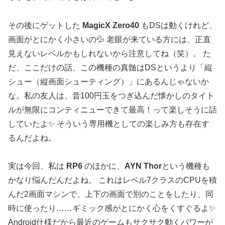
その後にゲットした
MagicX Zero40
もDSは動くけれど、
画面がとにかく小さいの💦 老眼が来ている方には、正直
見えないレベルかもしれないから注意してね（笑）。 た
だ、ここだけの話、この機種の真髄はDSというより「縦
シュー（縦画面シューティング）」にあるんじゃないか
な。私の友人は、昔100円玉をつぎ込んだ懐かしのタイト
ルが無限にコンティニューできて最高！って楽しそうに話
していたよ✨ そういう専用機としての楽しみ方も存在す
るんだよね。
実は今回、私は
RP6
のほかに、
AYN Thor
という機種も
かなり悩んだんだよね。 これはレベル7クラスのCPUを積
んだ2画面マシンで、上下の画面で別のことをしたり、同
時に使ったり……ギミック感がとにかく心をくすぐるよ✨
Android仕様だから最近のゲームもサクサク動くパワーが