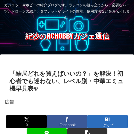
ガジェットやホビーの紹介ブログです。ラジコンの組み立てから、必要なパー
ツ、ドローンの紹介、タブレットやライトの性能、使用方法などをお伝えしま
す。
紀沙のRCHOBBYガジェ通信
「結局どれを買えばいいの？」を解決！初
心者でも迷わない、レベル別・中華エミュ
機早見表✨
広告
X
Facebook
はてブ