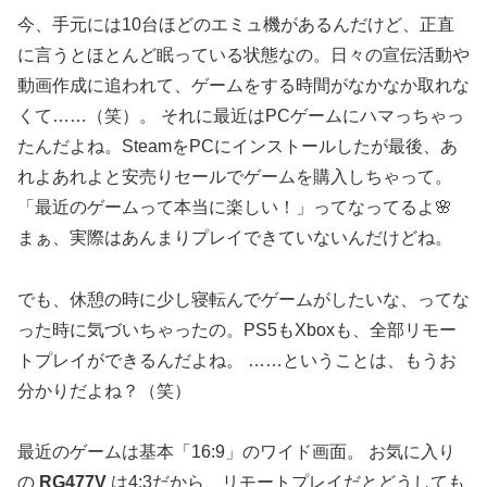
今、手元には10台ほどのエミュ機があるんだけど、正直
に言うとほとんど眠っている状態なの。日々の宣伝活動や
動画作成に追われて、ゲームをする時間がなかなか取れな
くて……（笑）。 それに最近はPCゲームにハマっちゃっ
たんだよね。SteamをPCにインストールしたが最後、あ
れよあれよと安売りセールでゲームを購入しちゃって。
「最近のゲームって本当に楽しい！」ってなってるよ🌸
まぁ、実際はあんまりプレイできていないんだけどね。
でも、休憩の時に少し寝転んでゲームがしたいな、ってな
った時に気づいちゃったの。PS5もXboxも、全部リモー
トプレイができるんだよね。 ……ということは、もうお
分かりだよね？（笑）
最近のゲームは基本「16:9」のワイド画面。 お気に入り
の
RG477V
は4:3だから、リモートプレイだとどうしても