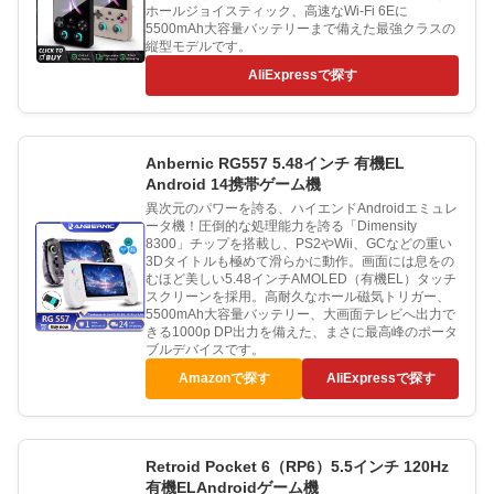
ホールジョイスティック、高速なWi-Fi 6Eに
5500mAh大容量バッテリーまで備えた最強クラスの
縦型モデルです。
AliExpressで探す
Anbernic RG557 5.48インチ 有機EL
Android 14携帯ゲーム機
異次元のパワーを誇る、ハイエンドAndroidエミュレ
ータ機！圧倒的な処理能力を誇る「Dimensity
8300」チップを搭載し、PS2やWii、GCなどの重い
3Dタイトルも極めて滑らかに動作。画面には息をの
むほど美しい5.48インチAMOLED（有機EL）タッチ
スクリーンを採用。高耐久なホール磁気トリガー、
5500mAh大容量バッテリー、大画面テレビへ出力で
きる1000p DP出力を備えた、まさに最高峰のポータ
ブルデバイスです。
Amazonで探す
AliExpressで探す
Retroid Pocket 6（RP6）5.5インチ 120Hz
有機ELAndroidゲーム機