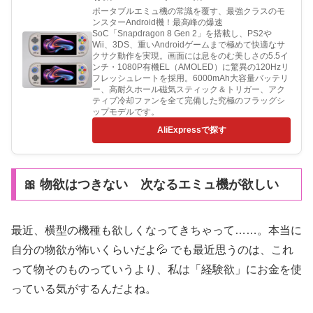
ポータブルエミュ機の常識を覆す、最強クラスのモ
ンスターAndroid機！最高峰の爆速
SoC「Snapdragon 8 Gen 2」を搭載し、PS2や
Wii、3DS、重いAndroidゲームまで極めて快適なサ
クサク動作を実現。画面には息をのむ美しさの5.5イ
ンチ・1080P有機EL（AMOLED）に驚異の120Hzリ
フレッシュレートを採用。6000mAh大容量バッテリ
ー、高耐久ホール磁気スティック＆トリガー、アク
ティブ冷却ファンを全て完備した究極のフラッグシ
ップモデルです。
AliExpressで探す
🎀 物欲はつきない 次なるエミュ機が欲しい
最近、横型の機種も欲しくなってきちゃって……。本当に
自分の物欲が怖いくらいだよ💦 でも最近思うのは、これ
って物そのものっていうより、私は「経験欲」にお金を使
っている気がするんだよね。