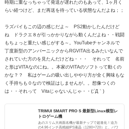
時期に重なっちゃって発送が遅れたのもあって、1ヶ月く
らい経つけど、まだ再送を待っている状態なんだよね；；
ラズパイもこの辺の感じだよ～ PS2動かしたんだけど
ね ドラクエ８が引っかかりながら動くんだよね・・戦闘
もちょっと重たい感じがする～。YouTubeチャンネルで
丁度新型のアンバーニックからRGVITA出るみたいなんで
されていた方のを見たんだけどね・・・ それって 名前
と形はVITAなのにね。。本家のVITAのソフトって動くの
かな？？ 私はゲームの吸い出しややり方が全く興味もな
く手持ちも０なので検証はしませんが。。想像つくの
は・・それって Vitaじゃないんじゃ・・(;´Д｀)
TRIMUI SMART PRO S 最新型Linux横型レ
トロゲーム機
あのスリム大画面名機が最新チップで超進化！迫力
の4.96インチ高精細IPS液晶（1280×720）と、パワ