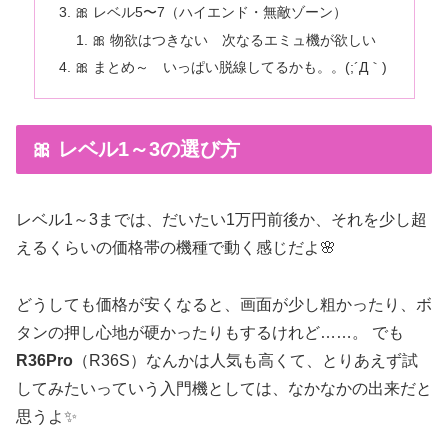
🎀 レベル5〜7（ハイエンド・無敵ゾーン）
🎀 物欲はつきない 次なるエミュ機が欲しい
🎀 まとめ～ いっぱい脱線してるかも。。(;´Д｀)
🎀 レベル1～3の選び方
レベル1～3までは、だいたい1万円前後か、それを少し超
えるくらいの価格帯の機種で動く感じだよ🌸
どうしても価格が安くなると、画面が少し粗かったり、ボ
タンの押し心地が硬かったりもするけれど……。 でも
R36Pro
（R36S）なんかは人気も高くて、とりあえず試
してみたいっていう入門機としては、なかなかの出来だと
思うよ✨