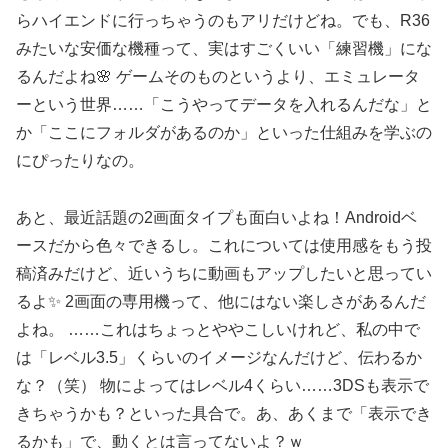
らハイエンドに行っちゃうのもアリだけどね。でも、R36
みたいな安価な機種って、実はすごくいい「練習機」にな
るんだよね🌸 ゲームそのものというより、エミュレータ
ーという世界……「こうやってデータを入れるんだな」と
か「ここにフォルダがあるのか」といった仕組みを学ぶの
にぴったりなの。
あと、最近話題の2画面タイプも面白いよね！Androidベ
ースだから色々できるし。これについては使用感をもう投
稿済みだけど、近いうちに動画もアップしたいと思ってい
るよ✨ 2画面の専用機って、他にはない楽しさがあるんだ
よね。 ……これはちょっとややこしいけれど、私の中で
は「レベル3.5」くらいのイメージなんだけど、伝わるか
な？（笑） 物によってはレベル4くらい……3DSも表示で
きちゃうかも？といった具合で。あ、あくまで「表示でき
るかも」で、動くとは言ってないよ？ｗ