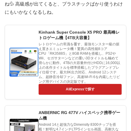
ね💦 高級感が出てくると、プラスチックばかり使うわけ
にもいかなくなるしね。
Kinhank Super Console X5 PRO 最高峰レ
トロゲーム機【4TB大容量】
レトロゲームの常識を覆す、最強モンスター級の据
え置きエミュレータ機！驚異の高性能8コア
CPU「RK3588S」と8GB RAMを搭載し、PS2や
Wii、セガサターンなどの重い3Dタイトルも極めて
滑らかに動作。4TBの大容量外付けHDDに16,000以
上の名作タイトルを標準搭載したプラグアンドプレ
イ仕様です。最大8K出力対応、Android 12システ
ム、超静音冷却ファン、高速Wi-Fi 6を内蔵したリビ
ング用デバイスの決定版です。
AliExpressで探す
ANBERNIC RG 477V ハイスペック携帯ゲー
ム機
Android 14と超強力なDimensity 8300チップを搭
載！鮮明な4.7インチLTPSインセル画面、高耐久な