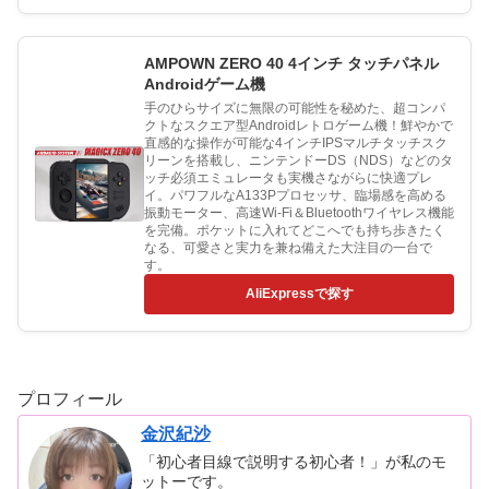
AMPOWN ZERO 40 4インチ タッチパネル
Androidゲーム機
手のひらサイズに無限の可能性を秘めた、超コンパ
クトなスクエア型Androidレトロゲーム機！鮮やかで
直感的な操作が可能な4インチIPSマルチタッチスク
リーンを搭載し、ニンテンドーDS（NDS）などのタ
ッチ必須エミュレータも実機さながらに快適プレ
イ。パワフルなA133Pプロセッサ、臨場感を高める
振動モーター、高速Wi-Fi＆Bluetoothワイヤレス機能
を完備。ポケットに入れてどこへでも持ち歩きたく
なる、可愛さと実力を兼ね備えた大注目の一台で
す。
AliExpressで探す
プロフィール
金沢紀沙
「初心者目線で説明する初心者！」が私のモ
ットーです。