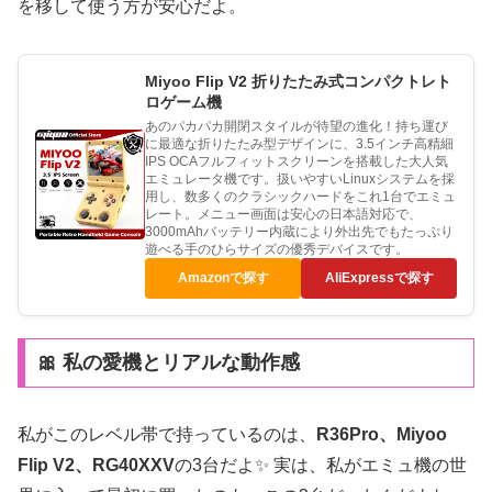
を移して使う方が安心だよ。
Miyoo Flip V2 折りたたみ式コンパクトレト
ロゲーム機
あのパカパカ開閉スタイルが待望の進化！持ち運び
に最適な折りたたみ型デザインに、3.5インチ高精細
IPS OCAフルフィットスクリーンを搭載した大人気
エミュレータ機です。扱いやすいLinuxシステムを採
用し、数多くのクラシックハードをこれ1台でエミュ
レート。メニュー画面は安心の日本語対応で、
3000mAhバッテリー内蔵により外出先でもたっぷり
遊べる手のひらサイズの優秀デバイスです。
Amazonで探す
AliExpressで探す
🎀 私の愛機とリアルな動作感
私がこのレベル帯で持っているのは、
R36Pro、Miyoo
Flip V2、RG40XXV
の3台だよ✨ 実は、私がエミュ機の世