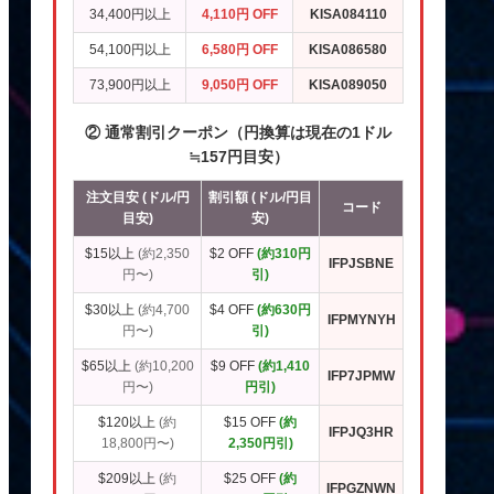
34,400円以上
4,110円 OFF
KISA084110
54,100円以上
6,580円 OFF
KISA086580
73,900円以上
9,050円 OFF
KISA089050
② 通常割引クーポン（円換算は現在の1ドル
≒157円目安）
注文目安 (ドル/円
割引額 (ドル/円目
コード
目安)
安)
$15以上
(約2,350
$2 OFF
(約310円
IFPJSBNE
円〜)
引)
$30以上
(約4,700
$4 OFF
(約630円
IFPMYNYH
円〜)
引)
$65以上
(約10,200
$9 OFF
(約1,410
IFP7JPMW
円〜)
円引)
$120以上
(約
$15 OFF
(約
IFPJQ3HR
18,800円〜)
2,350円引)
$209以上
(約
$25 OFF
(約
IFPGZNWN