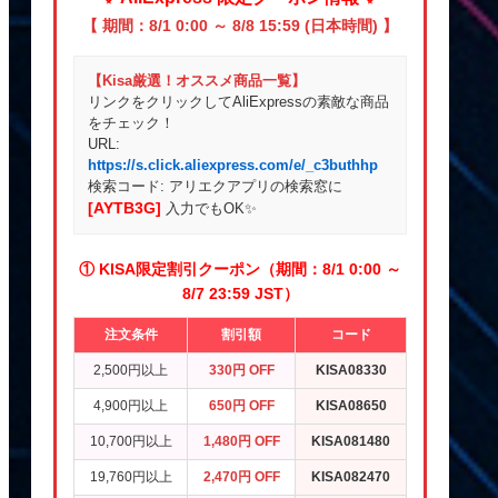
【 期間：8/1 0:00 ～ 8/8 15:59 (日本時間) 】
【Kisa厳選！オススメ商品一覧】
リンクをクリックしてAliExpressの素敵な商品
をチェック！
URL:
https://s.click.aliexpress.com/e/_c3buthhp
検索コード: アリエクアプリの検索窓に
[AYTB3G]
入力でもOK✨
① KISA限定割引クーポン（期間：8/1 0:00 ～
8/7 23:59 JST）
注文条件
割引額
コード
2,500円以上
330円 OFF
KISA08330
4,900円以上
650円 OFF
KISA08650
10,700円以上
1,480円 OFF
KISA081480
19,760円以上
2,470円 OFF
KISA082470