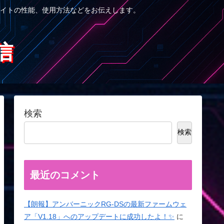
イトの性能、使用方法などをお伝えします。
信
検索
検索
最近のコメント
【朗報】アンバーニックRG-DSの最新ファームウェ
ア「V1.18」へのアップデートに成功したよ！✨
に