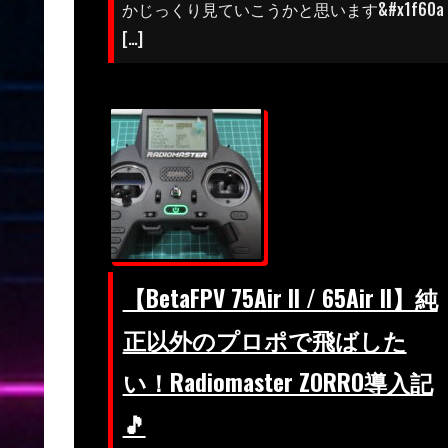
かじっくり見ていこうかと思います&#x1f60a
[…]
【BetaFPV 75Air II / 65Air II】純
正以外のプロポで飛ばした
い！Radiomaster ZORRO導入記
🎵