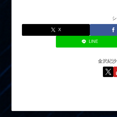
シ
X
LINE
金沢紀沙