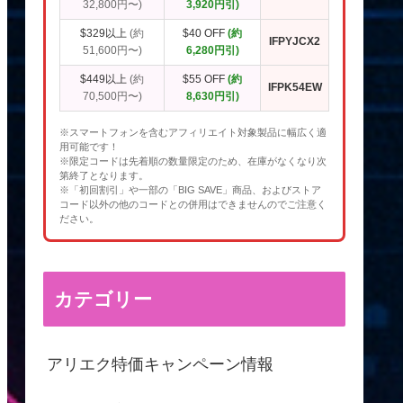
32,800円〜)
3,920円引)
$329以上
(約
$40 OFF
(約
IFPYJCX2
51,600円〜)
6,280円引)
$449以上
(約
$55 OFF
(約
IFPK54EW
70,500円〜)
8,630円引)
※スマートフォンを含むアフィリエイト対象製品に幅広く適
用可能です！
※限定コードは先着順の数量限定のため、在庫がなくなり次
第終了となります。
※「初回割引」や一部の「BIG SAVE」商品、およびストア
コード以外の他のコードとの併用はできませんのでご注意く
ださい。
カテゴリー
アリエク特価キャンペーン情報