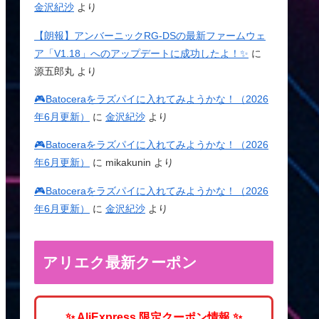
金沢紀沙
より
【朗報】アンバーニックRG-DSの最新ファームウェ
ア「V1.18」へのアップデートに成功したよ！✨
に
源五郎丸
より
🎮Batoceraをラズパイに入れてみようかな！（2026
年6月更新）
に
金沢紀沙
より
🎮Batoceraをラズパイに入れてみようかな！（2026
年6月更新）
に
mikakunin
より
🎮Batoceraをラズパイに入れてみようかな！（2026
年6月更新）
に
金沢紀沙
より
アリエク最新クーポン
✨ AliExpress 限定クーポン情報 ✨