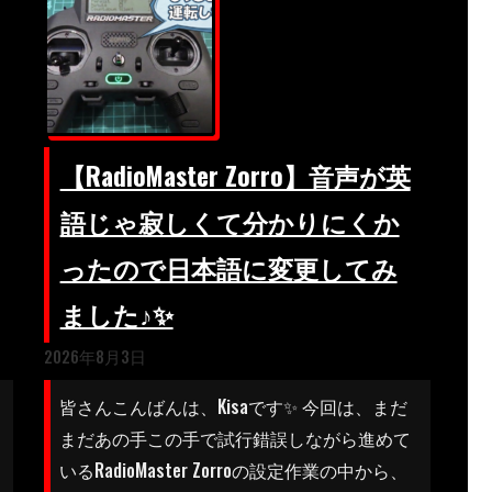
【RadioMaster Zorro】音声が英
語じゃ寂しくて分かりにくか
ったので日本語に変更してみ
ました♪✨
2026年8月3日
皆さんこんばんは、Kisaです✨ 今回は、まだ
まだあの手この手で試行錯誤しながら進めて
いるRadioMaster Zorroの設定作業の中から、