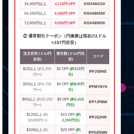
34,400円以上
4,110円 OFF
KISA084110
54,100円以上
6,580円 OFF
KISA086580
73,900円以上
9,050円 OFF
KISA089050
② 通常割引クーポン（円換算は現在の1ドル
≒157円目安）
注文目安 (ドル/円
割引額 (ドル/円目
コード
目安)
安)
$15以上
(約2,350
$2 OFF
(約310円
IFPJSBNE
円〜)
引)
$30以上
(約4,700
$4 OFF
(約630円
IFPMYNYH
円〜)
引)
$65以上
(約10,200
$9 OFF
(約1,410
IFP7JPMW
円〜)
円引)
$120以上
(約
$15 OFF
(約
IFPJQ3HR
18,800円〜)
2,350円引)
$209以上
(約
$25 OFF
(約
IFPGZNWN