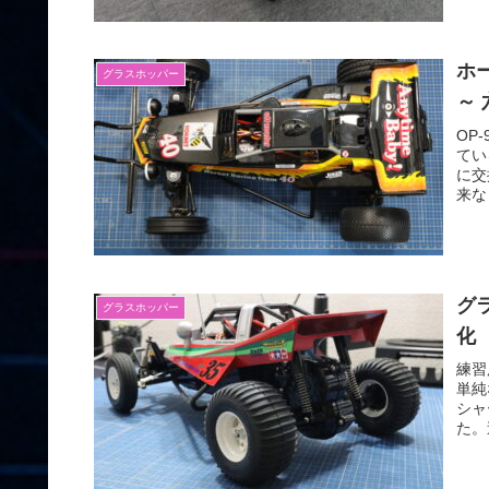
ホ
グラスホッパー
～
OP
てい
に交
来な
グ
グラスホッパー
化
練習
単純
シャ
た。