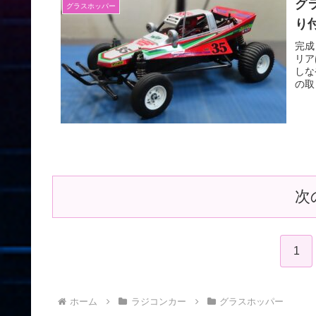
グ
グラスホッパー
り
完成
リア
しな
の取
次
1
ホーム
ラジコンカー
グラスホッパー