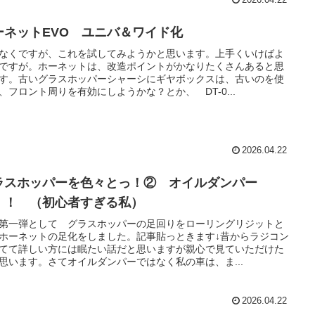
ーネットEVO ユニバ＆ワイド化
なくですが、これを試してみようかと思います。上手くいけばよ
ですが。ホーネットは、改造ポイントがかなりたくさんあると思
す。古いグラスホッパーシャーシにギヤボックスは、古いのを使
、フロント周りを有効にしようかな？とか、 DT-0...
2026.04.22
ラスホッパーを色々とっ！② オイルダンパー
！！ （初心者すぎる私）
第一弾として グラスホッパーの足回りをローリングリジットと
ホーネットの足化をしました。記事貼っときます↓昔からラジコン
てて詳しい方には眠たい話だと思いますが親心で見ていただけた
思います。さてオイルダンパーではなく私の車は、ま...
2026.04.22