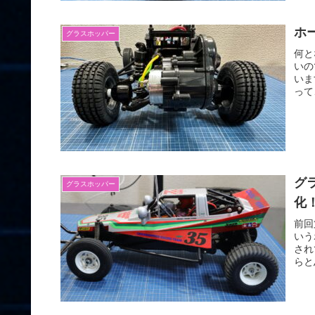
ホ
グラスホッパー
何と
いの
いま
って
グ
グラスホッパー
化
前回
いう
され
らと