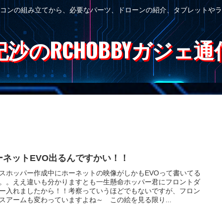
コンの組み立てから、必要なパーツ、ドローンの紹介、タブレットやラ
紀沙のRCHOBBYガジェ通
ーネットEVO出るんですかい！！
スホッパー作成中にホーネットの映像がしかもEVOって書いてる
。。ええ違いも分かりますとも一生懸命ホッパー君にフロントダ
ー入れましたから！！考察っていうほどでもないですが、フロン
スアームも変わっていますよね～ この絵を見る限り...