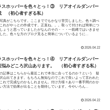
ラスホッパーを色々とっ！③ リアオイルダンパー
成 （初心者すぎる私）
写真がこちらです。ここまででもかなり苦労しました。色々調べ
これがやっとの作成です。正直ね。。。取って付ければ簡単につ
しょうと思っていましたがなんのその・・・一筋縄ではいきませ
した。色々な方のブログ見ると簡単についているように...
2026.04.22
ラスホッパーを色々とっ！④ リアオイルダンパー
直悩みどころ沢山あります。 （初心者すぎる私）
の記事はこちらから最近これで本当に合ってるのか？という 疑
沢山出てきます。もちろん無知なのでこれで良いよって言われた
これで完成なのかもしれません。付け方様々あり一番手間のかか
い方法で効果が出ることを期待しています。今やいろん...
2026.04.22