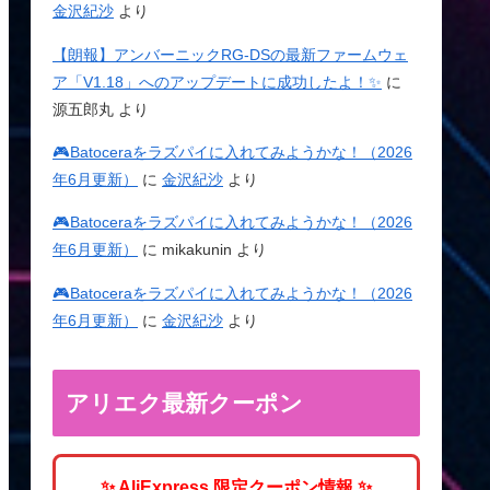
金沢紀沙
より
【朗報】アンバーニックRG-DSの最新ファームウェ
ア「V1.18」へのアップデートに成功したよ！✨
に
源五郎丸
より
🎮Batoceraをラズパイに入れてみようかな！（2026
年6月更新）
に
金沢紀沙
より
🎮Batoceraをラズパイに入れてみようかな！（2026
年6月更新）
に
mikakunin
より
🎮Batoceraをラズパイに入れてみようかな！（2026
年6月更新）
に
金沢紀沙
より
アリエク最新クーポン
✨ AliExpress 限定クーポン情報 ✨