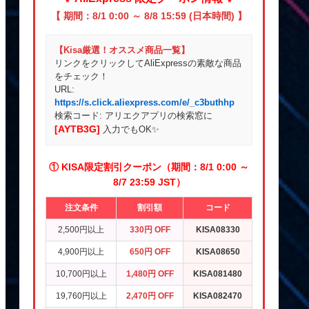
【 期間：8/1 0:00 ～ 8/8 15:59 (日本時間) 】
【Kisa厳選！オススメ商品一覧】
リンクをクリックしてAliExpressの素敵な商品
をチェック！
URL:
https://s.click.aliexpress.com/e/_c3buthhp
検索コード: アリエクアプリの検索窓に
[AYTB3G]
入力でもOK✨
① KISA限定割引クーポン（期間：8/1 0:00 ～
8/7 23:59 JST）
注文条件
割引額
コード
2,500円以上
330円 OFF
KISA08330
4,900円以上
650円 OFF
KISA08650
10,700円以上
1,480円 OFF
KISA081480
19,760円以上
2,470円 OFF
KISA082470