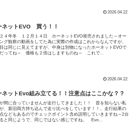
2026.04.22
ーネットEVO 買う！！
２４年冬 １２月１４日 ホーネットEVO発売されました～オー
ング観察の動画をしてた為に実際の作成はこれからなんですが、
目は同じに見えてますが、中身は別物になったホーネットEVOで
だってね～ 価格も２倍はしますものね～ これで...
2026.04.22
ーネットEvo組み立てる！！注意点はここかな？？
が間に合っていませんが走行してきました！！ 昔を知らない私
が、新旧両方持ち込んで走り比べをしています！！。走行結果の
点などもあるのでチェックポイント含め説明していきますね～2台
ると同じようで、同じではない感じですね。 Evo...