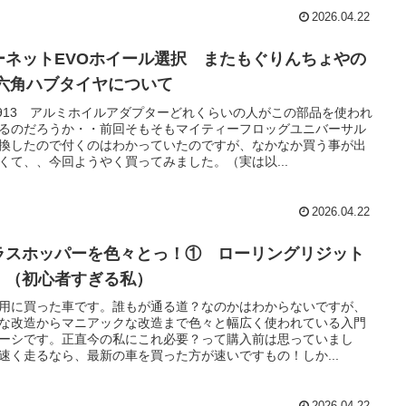
2026.04.22
ーネットEVOホイール選択 またもぐりんちょやの
 六角ハブタイヤについて
-913 アルミホイルアダプターどれくらいの人がこの部品を使われ
るのだろうか・・前回そもそもマイティーフロッグユニバーサル
換したので付くのはわかっていたのですが、なかなか買う事が出
くて、、今回ようやく買ってみました。（実は以...
2026.04.22
ラスホッパーを色々とっ！① ローリングリジット
 （初心者すぎる私）
用に買った車です。誰もが通る道？なのかはわからないですが、
な改造からマニアックな改造まで色々と幅広く使われている入門
ーシです。正直今の私にこれ必要？って購入前は思っていまし
速く走るなら、最新の車を買った方が速いですもの！しか...
2026.04.22