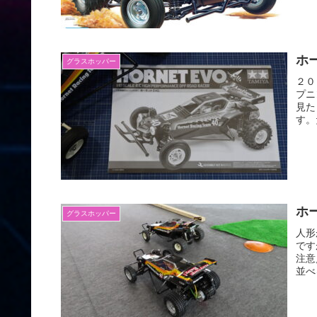
ホ
グラスホッパー
２０
プニ
見た
す。
ホ
グラスホッパー
人形
です
注意
並べ