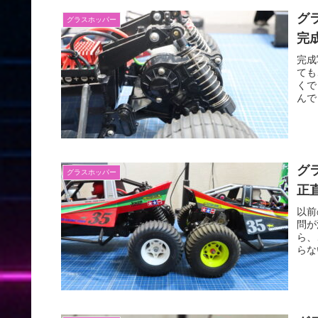
グ
グラスホッパー
完
完成
ても
くで
んで
グ
グラスホッパー
正
以前
問が
ら、
らな