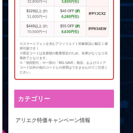
32,800円〜)
3,920円引)
$329以上
(約
$40 OFF
(約
IFPYJCX2
51,600円〜)
6,280円引)
$449以上
(約
$55 OFF
(約
IFPK54EW
70,500円〜)
8,630円引)
※スマートフォンを含むアフィリエイト対象製品に幅広く適
用可能です！
※限定コードは先着順の数量限定のため、在庫がなくなり次
第終了となります。
※「初回割引」や一部の「BIG SAVE」商品、およびストア
コード以外の他のコードとの併用はできませんのでご注意く
ださい。
カテゴリー
アリエク特価キャンペーン情報