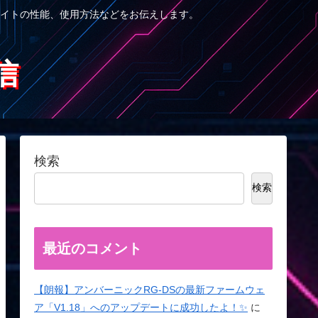
イトの性能、使用方法などをお伝えします。
信
検索
検索
最近のコメント
【朗報】アンバーニックRG-DSの最新ファームウェ
ア「V1.18」へのアップデートに成功したよ！✨
に