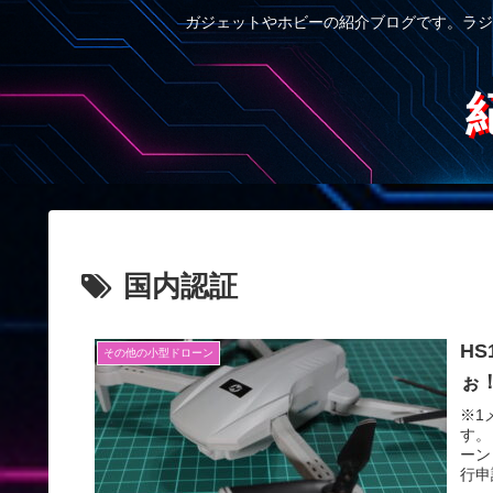
ガジェットやホビーの紹介ブログです。ラジ
国内認証
H
その他の小型ドローン
ぉ
※1
す。
ーン
行申