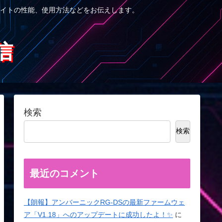
イトの性能、使用方法などをお伝えします。
信
検索
検索
最近のコメント
【朗報】アンバーニックRG-DSの最新ファームウェ
ア「V1.18」へのアップデートに成功したよ！✨
に