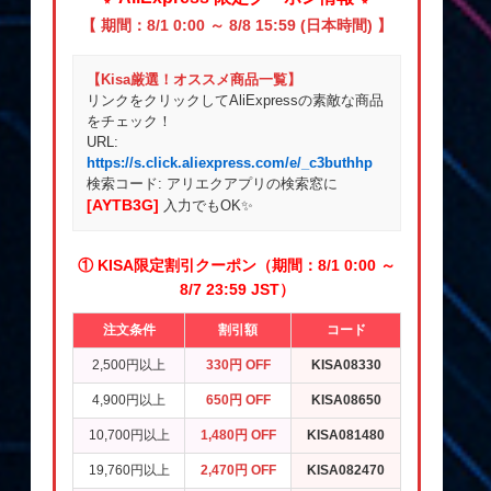
【 期間：8/1 0:00 ～ 8/8 15:59 (日本時間) 】
【Kisa厳選！オススメ商品一覧】
リンクをクリックしてAliExpressの素敵な商品
をチェック！
URL:
https://s.click.aliexpress.com/e/_c3buthhp
検索コード: アリエクアプリの検索窓に
[AYTB3G]
入力でもOK✨
① KISA限定割引クーポン（期間：8/1 0:00 ～
8/7 23:59 JST）
注文条件
割引額
コード
2,500円以上
330円 OFF
KISA08330
4,900円以上
650円 OFF
KISA08650
10,700円以上
1,480円 OFF
KISA081480
19,760円以上
2,470円 OFF
KISA082470