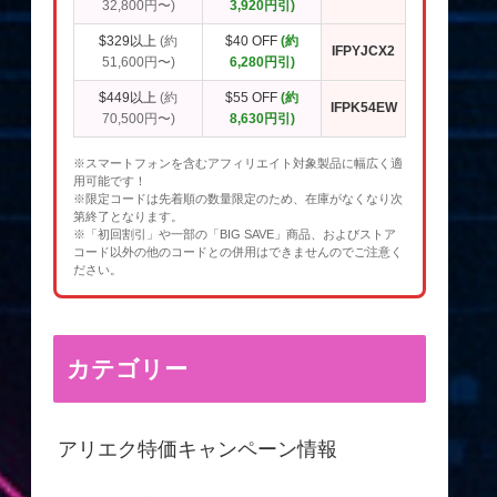
32,800円〜)
3,920円引)
$329以上
(約
$40 OFF
(約
IFPYJCX2
51,600円〜)
6,280円引)
$449以上
(約
$55 OFF
(約
IFPK54EW
70,500円〜)
8,630円引)
※スマートフォンを含むアフィリエイト対象製品に幅広く適
用可能です！
※限定コードは先着順の数量限定のため、在庫がなくなり次
第終了となります。
※「初回割引」や一部の「BIG SAVE」商品、およびストア
コード以外の他のコードとの併用はできませんのでご注意く
ださい。
カテゴリー
アリエク特価キャンペーン情報