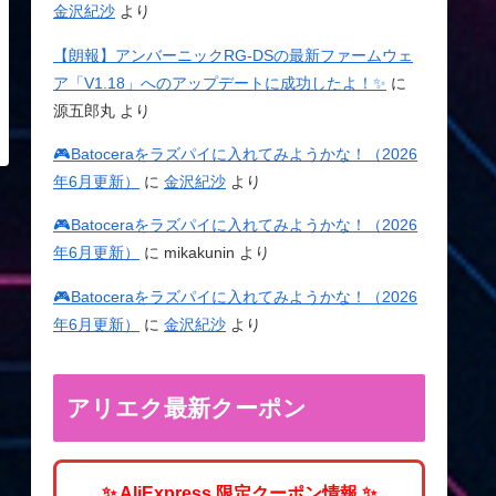
金沢紀沙
より
【朗報】アンバーニックRG-DSの最新ファームウェ
ア「V1.18」へのアップデートに成功したよ！✨
に
源五郎丸
より
🎮Batoceraをラズパイに入れてみようかな！（2026
年6月更新）
に
金沢紀沙
より
🎮Batoceraをラズパイに入れてみようかな！（2026
年6月更新）
に
mikakunin
より
🎮Batoceraをラズパイに入れてみようかな！（2026
年6月更新）
に
金沢紀沙
より
アリエク最新クーポン
✨ AliExpress 限定クーポン情報 ✨