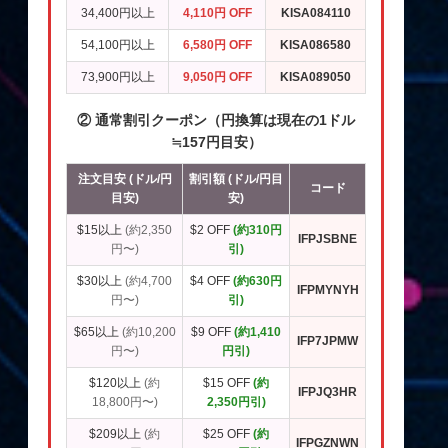
34,400円以上
4,110円 OFF
KISA084110
54,100円以上
6,580円 OFF
KISA086580
73,900円以上
9,050円 OFF
KISA089050
② 通常割引クーポン（円換算は現在の1ドル
≒157円目安）
注文目安 (ドル/円
割引額 (ドル/円目
コード
目安)
安)
$15以上
(約2,350
$2 OFF
(約310円
IFPJSBNE
円〜)
引)
$30以上
(約4,700
$4 OFF
(約630円
IFPMYNYH
円〜)
引)
$65以上
(約10,200
$9 OFF
(約1,410
IFP7JPMW
円〜)
円引)
$120以上
(約
$15 OFF
(約
IFPJQ3HR
18,800円〜)
2,350円引)
$209以上
(約
$25 OFF
(約
IFPGZNWN