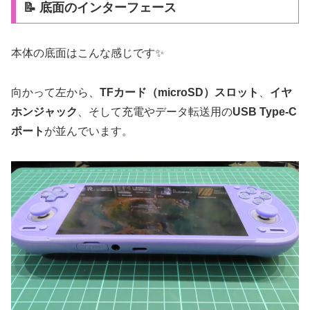
📝 底面のインターフェース
本体の底面はこんな感じです✨
向かって左から、
TFカード（microSD）スロット
、
イヤ
ホンジャック
、そして充電やデータ転送用の
USB Type-C
ポート
が並んでいます。