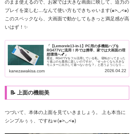
のまま使えるので、お家では大きな画面に映して、迫力の
プレイを楽しむ…なんて使い方もできちゃいます(๑>◡<๑)
このスペックなら、大画面で動かしてもきっと満足感が高
いはず！✨
「【Lemorele13-in-1】PC用の多機能ハブを
RG477Vに流用！外では携帯、家では大画面の理
想環境へ💕」
最近、RG477Vをフル活用している私。 寝転がってまった
り遊ぶのも最高に楽しいのですが、「せっかくなら大きな
モニターに出力して遊べないかな？」と思うようになりま
した。もちろん、本体に映像出力機能はあるのですが、で
2026.04.22
kanezawakisa.com
きればUSB Type-C...
📝 上面の機能美
つづいて、本体の上面を見ていきましょう。 上も本当に
シンプルぅぅ、ですねｗ(๑>◡<๑)