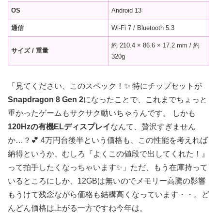
OS
Android 13
通信
Wi-Fi 7 / Bluetooth 5.3
約 210.4 × 86.6 × 17.2 mm / 約
サイズ / 重量
320g
「見てください、このスペック！✨ 特にチップセットが
Snapdragon 8 Gen 2
になったことで、これまでちょっと
重かったゲームもサクサク動いちゃうんです。 しかも
120Hzの有機ELディスプレイ
なんて、贅沢すぎません
か…？💕 4万円台後半という価格も、この性能を考えれば
納得というか、むしろ『よくこの値段で出してくれた！』
って拍手したくなっちゃいます✨」ただ、もう在庫持って
いるところにしか、12GBは無いのでメモリー高騰の影響
もうけて残念ながら価格も結構高くなっています・・。ど
んどん価格は上がる一方ですね今年は。