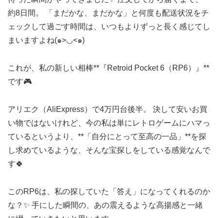
約8日間。 「まだかな、まだかな」と何度も配送状況をチ
ェックして過ごす時間は、いつもよりずっと長く感じてし
まいますよね(๑>◡<๑)
これが、私の新しい相棒**『Retroid Pocket 6（RP6）』**
です🎮
アリエク（AliExpress）で4万円台後半。 決して安いお買
い物ではないけれど、今の私は単にレトロゲームにハマっ
ているというより、**「自分にとって至高の一品」**を探
し求めているような、そんな宝探しをしている感覚なんで
す🍀
このRP6は、私の探していた「答え」になってくれるのか
な？✨ 手にした瞬間の、あの震えるような高揚感と一緒