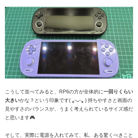
こうして並べてみると、RP6の方が全体的に
一回りくらい
大きい
かな？という印象です( ⁎ᵕᴗᵕ⁎ ) 持ちやすさと画面の
見やすさのバランスが、うまく考えられているサイズ感だ
と思います🎮
そして、実際に電源を入れてみて、私、ある驚くべきこと