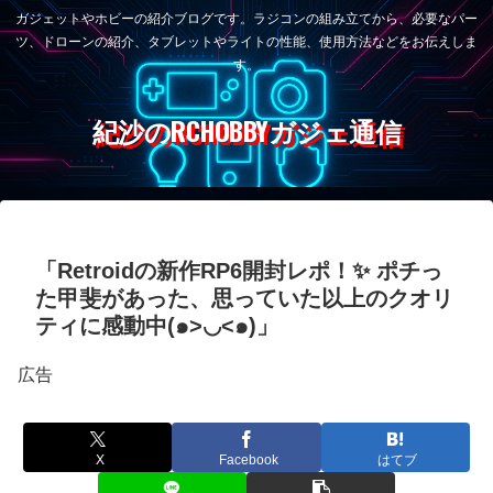
ガジェットやホビーの紹介ブログです。ラジコンの組み立てから、必要なパー
ツ、ドローンの紹介、タブレットやライトの性能、使用方法などをお伝えしま
す。
紀沙のRCHOBBYガジェ通信
「Retroidの新作RP6開封レポ！✨ ポチっ
た甲斐があった、思っていた以上のクオリ
ティに感動中(๑>◡<๑)」
広告
X
Facebook
はてブ