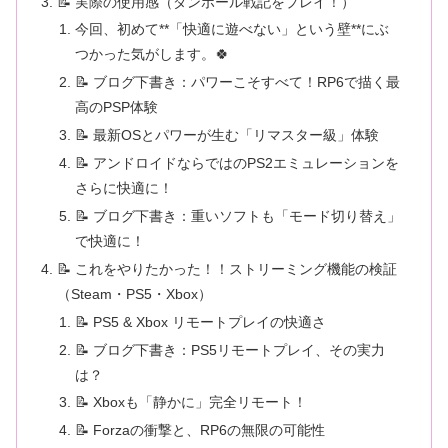
📝 実際の使用感（ダンボール戦記をプレイ！）
今回、初めて**「快適に遊べない」という壁**にぶ
つかった気がします。🍀
📝 ブログ下書き：パワーこそすべて！RP6で描く最
高のPSP体験
📝 最新OSとパワーが生む「リマスター級」体験
📝 アンドロイドならではのPS2エミュレーションを
さらに快適に！
📝 ブログ下書き：重いソフトも「モード切り替え」
で快適に！
📝 これをやりたかった！！ストリーミング機能の検証
（Steam・PS5・Xbox）
📝 PS5 & Xbox リモートプレイの快適さ
📝 ブログ下書き：PS5リモートプレイ、その実力
は？
📝 Xboxも「静かに」完全リモート！
📝 Forzaの衝撃と、RP6の無限の可能性