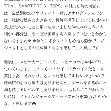
TRIMUI SMART PRO S（TSPS）を触った時の感覚と
は、全然別物のクオリティ！✨ 特にアナログスティック
は、絶妙な硬さと大きさで、長時間操作していても指への
負担が少ないことに驚いちゃいました(๑>◡<๑) こういう
細かい部分は、やっぱり実機を両方持っていないとわから
ないですよね🍀 全体的にボタンの押し心地も静かで、ガ
ジェットとしての完成度の高さを感じて、大満足です。
最後に、スピーカーについて。 スピーカーは本体の下に
付いています。 このくらいのサイズのデバイスだと、音
質はまあ「それなり」といった感じですね💡 小さいので
映画館のような迫力はありませんが、ゲームをするのに不
満を感じるレベルでもありません。 もし音にこだわりた
い時は、イヤホンジャックでヘッドフォンを繋げばいいか
な、と思います🎮