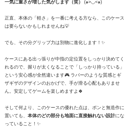
一気に重さが増した気がします（笑）
(๑>◡<๑)
正直、本体の「軽さ」を一番に考える方なら、このケース
は要らないかもしれませんね💡
でも、その分グリップ力は別物に進化します！✨
ケースにある出っ張りが中指の定位置をしっかり決めてく
れるので、握りが太くなることで「しっかり持っている」
という安心感が全然違います🎮 ラバーのような質感とギ
ザギザのデザインのおかげで、手が滑る心配もありませ
ん。安定してゲームを楽しめますよ🍀
そして何より、このケースの優れた点は、ポンと無造作に
置いても、
本体のどの部分も地面に直接触れない設計
にな
っていること！✨