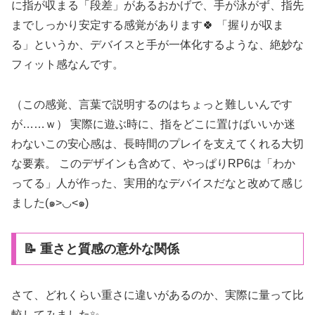
に指が収まる「段差」があるおかげで、手が泳がず、指先
までしっかり安定する感覚があります🍀 「握りが収ま
る」というか、デバイスと手が一体化するような、絶妙な
フィット感なんです。
（この感覚、言葉で説明するのはちょっと難しいんです
が……ｗ） 実際に遊ぶ時に、指をどこに置けばいいか迷
わないこの安心感は、長時間のプレイを支えてくれる大切
な要素。 このデザインも含めて、やっぱりRP6は「わか
ってる」人が作った、実用的なデバイスだなと改めて感じ
ました(๑>◡<๑)
📝 重さと質感の意外な関係
さて、どれくらい重さに違いがあるのか、実際に量って比
較してみました✨