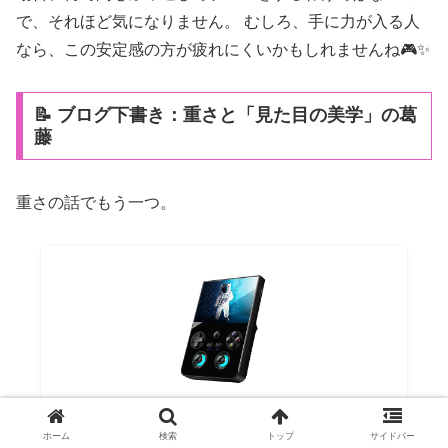
で、それほど気になりません。 むしろ、手に力が入る人
なら、この安定感の方が疲れにくいかもしれませんね🎮✨
📝 ブログ下書き：重さと「見た目の美学」の葛
藤
重さの話でもう一つ。
ANBERNIC RG477V Dimensity 8300 Android14
ホーム
検索
トップ
サイドバー
システム 4.7インチタッチ ハンドヘルドゲーム機