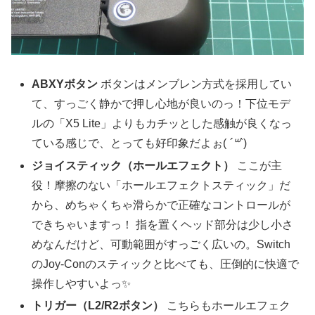
ABXYボタン
ボタンはメンブレン方式を採用してい
て、すっごく静かで押し心地が良いのっ！下位モデ
ルの「X5 Lite」よりもカチッとした感触が良くなっ
ている感じで、とっても好印象だよぉ(
´꒳`
)
ジョイスティック（ホールエフェクト）
ここが主
役！摩擦のない「ホールエフェクトスティック」だ
から、めちゃくちゃ滑らかで正確なコントロールが
できちゃいますっ！ 指を置くヘッド部分は少し小さ
めなんだけど、可動範囲がすっごく広いの。Switch
のJoy-Conのスティックと比べても、圧倒的に快適で
操作しやすいよっ✨
トリガー（L2/R2ボタン）
こちらもホールエフェク