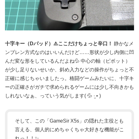
十字キー（Dパッド）⚠️ここだけちょっと辛口！
静かなメ
ンブレン方式なのはいいんだけど……形状が少し内側に凹
んだ変な形をしているんだよね💦 中心の軸（ピボット）
が少し足りないせいか、斜め入力などの操作がちょっと不
正確に感じちゃいましたっ。格闘ゲームみたいに、十字キ
ーの正確さがガチで求められるゲームには少し不向きかも
しれないなぁ、っていう気がします( 💦 ·̫ • )
そして、この「GameSir X5s」の隠れた主役とも
言える、個人的にめちゃくちゃ大好きな機能がこ
れっ！！✨