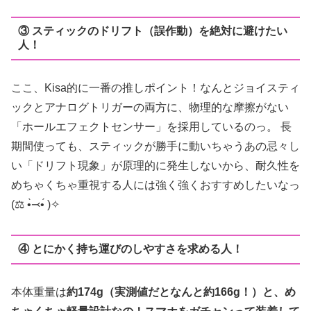
③ スティックのドリフト（誤作動）を絶対に避けたい
人！
ここ、Kisa的に一番の推しポイント！なんとジョイスティ
ックとアナログトリガーの両方に、物理的な摩擦がない
「ホールエフェクトセンサー」を採用しているのっ。 長
期間使っても、スティックが勝手に動いちゃうあの忌々し
い「ドリフト現象」が原理的に発生しないから、耐久性を
めちゃくちゃ重視する人には強く強くおすすめしたいなっ
(⚖️ •̀⤙•́ )✧
④ とにかく持ち運びのしやすさを求める人！
本体重量は
約174g（実測値だとなんと約166g！）と、め