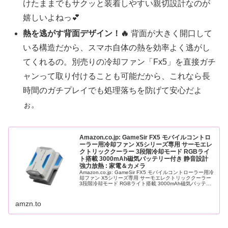
けたままでもサクッと装着しやすい親切設計なのが
嬉しいよねっ💕
熱を逃がす背面デザイン！🔥
背面が大きく開口して
いる構造だから、スマホ自体の熱を効率よく逃がし
てくれるの。別売りの冷却ファン「Fx5」を直接ガチ
ャンって取り付けることも可能だから、これなら長
時間のガチプレイでも処理落ちを防げて安心だよ
ぉ。
Amazon.co.jp: GameSir FX5 モバイルコントロ
ーラー用冷却ファン X5シリーズ専用 サーモエレ
クトリッククーラー 3段階冷却モード RGBライ
ト搭載 3000mAh磁気バッテリー付き 静音設計
強力放熱 : 家電＆カメラ
Amazon.co.jp: GameSir FX5 モバイルコントローラー用冷
却ファン X5シリーズ専用 サーモエレクトリッククーラー
3段階冷却モード RGBライト搭載 3000mAh磁気バッテリ
ー付き 静音設計 強力放熱 : 家電＆カメ…
amzn.to