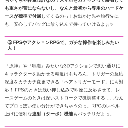
ちゃくちゃ軽量設計なの！スマホをガチャンって装着して
も重さが苦にならないし、なんと最初から専用のハードケ
ースが標準で付属
してくるのっ！お出かけ先や旅行先に
も、安心してバッグに放り込んで持っていけるよぉ✨
⑤ FPSやアクションRPGで、ガチな操作を楽しみたい
人！
『原神』や『鳴潮』みたいな3Dアクションで思い通りに
キャラクターを動かせる精度はもちろん、トリガーの反応
深度をカチカチ変更できる「ヘアトリガーモード」にも対
応！ FPSのときは浅い押し込みで即座に反応させて、レ
ースゲームのときは深いストロークで微調整する……なん
てプロっぽい使い分けができちゃうのっ。RPGのレベル
上げに便利な
連射（ターボ）機能
もバッチリだよっ。