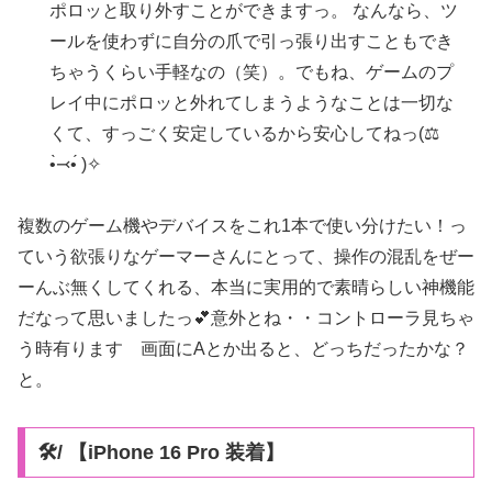
ポロッと取り外すことができますっ。 なんなら、ツ
ールを使わずに自分の爪で引っ張り出すこともでき
ちゃうくらい手軽なの（笑）。でもね、ゲームのプ
レイ中にポロッと外れてしまうようなことは一切な
くて、すっごく安定しているから安心してねっ(⚖️
•̀⤙•́ )✧
複数のゲーム機やデバイスをこれ1本で使い分けたい！っ
ていう欲張りなゲーマーさんにとって、操作の混乱をぜー
ーんぶ無くしてくれる、本当に実用的で素晴らしい神機能
だなって思いましたっ💕意外とね・・コントローラ見ちゃ
う時有ります 画面にAとか出ると、どっちだったかな？
と。
🛠/ 【iPhone 16 Pro 装着】