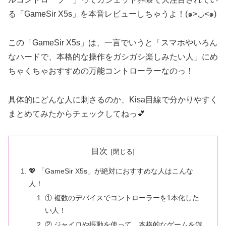
る「GameSir X5s」を本音レビューしちゃうよ！(๑>◡<๑)
この「GameSir X5s」は、一言でいうと「スマホやいろん
なハードで、本格的な操作をガシガシ楽しみたい人」にめ
ちゃくちゃおすすめの万能コントローラーなのっ！
具体的にどんな人に刺さるのか、Kisa目線で分かりやすく
まとめてみたからチェックしてねっ💕
目次
💖 「GameSir X5s」が絶対におすすめな人はこんな
人！
① 複数のデバイスでコントローラーを1本化した
い人！
② ジャイロや振動を使って、本格的なゲームを遊