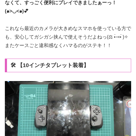
なくて、すっごく便利にプレイできましたぁーっ！
(๑>◡<๑)💕
これなら最近のカメラが大きめなスマホを使っている方で
も、安心してガシガシ挟んで使えそうだよねっ(⚖️ •̀⤙•́ )✧
またケースごと違和感なくハマるのがステキ！！
🛠️ 【10インチタブレット装着】