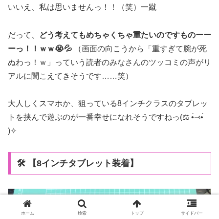
いいえ、私は思いませんっ！！（笑）一蹴
だって、
どう考えてもめちゃくちゃ重たいのですものーー
ーっ！！ｗｗ😭💦
（画面の向こうから「重すぎて腕が死
ぬわっ！ｗ」っていう読者のみなさんのツッコミの声がリ
アルに聞こえてきそうです……笑）
大人しくスマホか、狙っている8インチクラスのタブレッ
トを挟んで遊ぶのが一番幸せになれそうですねっ(⚖️ •̀⤙•́
)✧
🛠️ 【8インチタブレット装着】
ホーム
検索
トップ
サイドバー