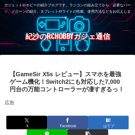
ガジェットやホビーの紹介ブログです。ラジコンの組み立てから、必要なパー
ツ、ドローンの紹介、タブレットやライトの性能、使用方法などをお伝えしま
す。
紀沙のRCHOBBYガジェ通信
【GameSir X5s レビュー】スマホを最強
ゲーム機化！Switch2にも対応した7,000
円台の万能コントローラーが凄すぎるっ！
広告
X
Facebook
はてブ