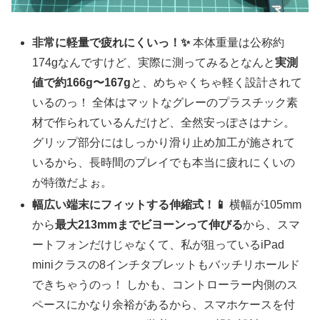
非常に軽量で疲れにくいっ！✨
本体重量は公称約
174gなんですけど、実際に測ってみるとなんと
実測
値で約166g〜167g
と、めちゃくちゃ軽く設計されて
いるのっ！ 全体はマットなグレーのプラスチック素
材で作られているんだけど、全然安っぽさはナシ。
グリップ部分にはしっかり滑り止め加工が施されて
いるから、長時間のプレイでも本当に疲れにくいの
が特徴だよぉ。
幅広い端末にフィットする伸縮式！📱
横幅が105mm
から
最大213mmまでビヨーンって伸びる
から、スマ
ートフォンだけじゃなくて、私が狙っているiPad
miniクラスの8インチタブレットもバッチリホールド
できちゃうのっ！ しかも、コントローラー内側のス
ペースにかなり余裕があるから、スマホケースを付