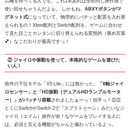
ム機を持ってる人でも、これ1本あれば全部同じ操作感で
使い回せちゃうんだよぉ。 しかもね、
ABXYボタンがマ
グネット式
になっていて、物理的にパチッと配置を入れ替
えられるの！Xbox配列とSwitch配列を、ゲームに合わせ
て見た目ごとカンタンに切り替えられる変態的（褒め言葉
💕）なこだわりが最高ですっ！
② ジャイロや振動を使って、本格的なゲームを遊びた
い人！
前作の下位モデル「X5 Lite」には無かった、
「6軸ジャイ
ロセンサー」と「HD振動（デュアルHDランブルモータ
ー）」がバッチリ搭載
されましたぁーっ！拍手っ！👏👏
とくにSwitchやSwitch 2で『スプラトゥーン』みたいなジ
ャイロ（エイム）操作が命！なゲームをプレイする人に
は、必須と言える機能がちゃんと備わっているよっ。