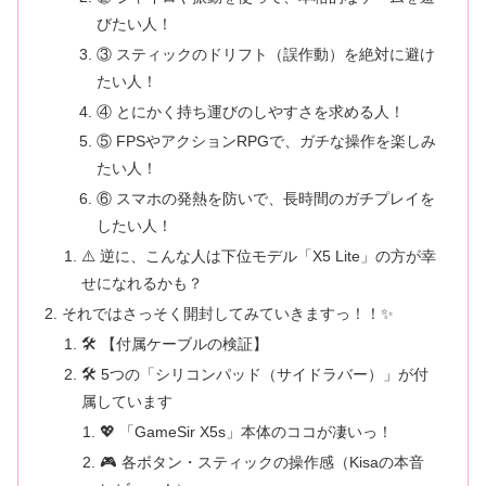
びたい人！
③ スティックのドリフト（誤作動）を絶対に避け
たい人！
④ とにかく持ち運びのしやすさを求める人！
⑤ FPSやアクションRPGで、ガチな操作を楽しみ
たい人！
⑥ スマホの発熱を防いで、長時間のガチプレイを
したい人！
⚠️ 逆に、こんな人は下位モデル「X5 Lite」の方が幸
せになれるかも？
それではさっそく開封してみていきますっ！！✨
🛠️ 【付属ケーブルの検証】
🛠️ 5つの「シリコンパッド（サイドラバー）」が付
属しています
💖 「GameSir X5s」本体のココが凄いっ！
🎮 各ボタン・スティックの操作感（Kisaの本音