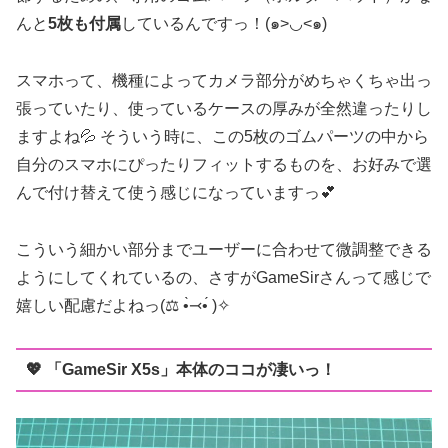
んと
5枚も付属
しているんですっ！(๑>◡<๑)
スマホって、機種によってカメラ部分がめちゃくちゃ出っ
張っていたり、使っているケースの厚みが全然違ったりし
ますよね💦 そういう時に、この5枚のゴムパーツの中から
自分のスマホにぴったりフィットするものを、お好みで選
んで付け替えて使う感じになっていますっ💕
こういう細かい部分までユーザーに合わせて微調整できる
ようにしてくれているの、さすがGameSirさんって感じで
嬉しい配慮だよねっ(⚖️ •̀⤙•́ )✧
💖 「GameSir X5s」本体のココが凄いっ！