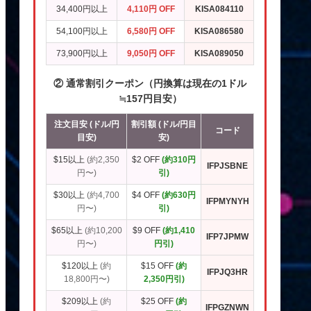
34,400円以上
4,110円 OFF
KISA084110
54,100円以上
6,580円 OFF
KISA086580
73,900円以上
9,050円 OFF
KISA089050
② 通常割引クーポン（円換算は現在の1ドル
≒157円目安）
注文目安 (ドル/円
割引額 (ドル/円目
コード
目安)
安)
$15以上
(約2,350
$2 OFF
(約310円
IFPJSBNE
円〜)
引)
$30以上
(約4,700
$4 OFF
(約630円
IFPMYNYH
円〜)
引)
$65以上
(約10,200
$9 OFF
(約1,410
IFP7JPMW
円〜)
円引)
$120以上
(約
$15 OFF
(約
IFPJQ3HR
18,800円〜)
2,350円引)
$209以上
(約
$25 OFF
(約
IFPGZNWN