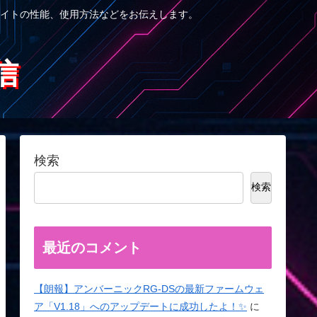
イトの性能、使用方法などをお伝えします。
信
検索
検索
最近のコメント
【朗報】アンバーニックRG-DSの最新ファームウェ
ア「V1.18」へのアップデートに成功したよ！✨
に