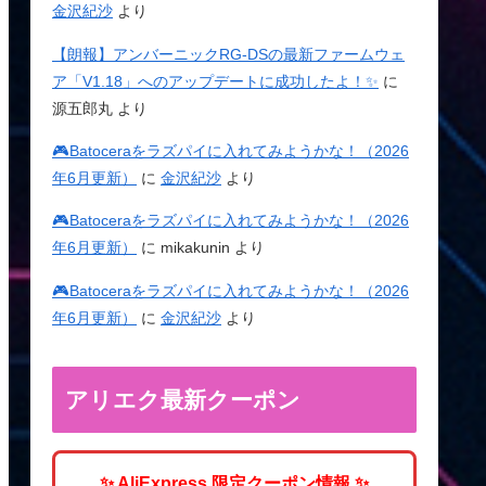
金沢紀沙
より
【朗報】アンバーニックRG-DSの最新ファームウェ
ア「V1.18」へのアップデートに成功したよ！✨
に
源五郎丸
より
🎮Batoceraをラズパイに入れてみようかな！（2026
年6月更新）
に
金沢紀沙
より
🎮Batoceraをラズパイに入れてみようかな！（2026
年6月更新）
に
mikakunin
より
🎮Batoceraをラズパイに入れてみようかな！（2026
年6月更新）
に
金沢紀沙
より
アリエク最新クーポン
✨ AliExpress 限定クーポン情報 ✨