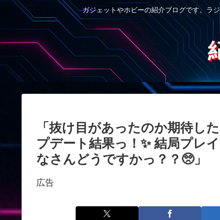
ガジェットやホビーの紹介ブログです。ラジ
「抜け目があったのか期待した裏側…！
プデート結果っ！✨ 結局プレ
なさんどうですかっ？？🥺」
広告