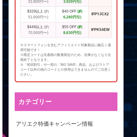
32,800円〜)
3,920円引)
$329以上
(約
$40 OFF
(約
IFPYJCX2
51,600円〜)
6,280円引)
$449以上
(約
$55 OFF
(約
IFPK54EW
70,500円〜)
8,630円引)
※スマートフォンを含むアフィリエイト対象製品に幅広く適
用可能です！
※限定コードは先着順の数量限定のため、在庫がなくなり次
第終了となります。
※「初回割引」や一部の「BIG SAVE」商品、およびストア
コード以外の他のコードとの併用はできませんのでご注意く
ださい。
カテゴリー
アリエク特価キャンペーン情報