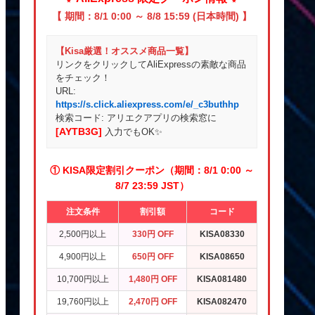
【 期間：8/1 0:00 ～ 8/8 15:59 (日本時間) 】
【Kisa厳選！オススメ商品一覧】
リンクをクリックしてAliExpressの素敵な商品
をチェック！
URL:
https://s.click.aliexpress.com/e/_c3buthhp
検索コード: アリエクアプリの検索窓に
[AYTB3G]
入力でもOK✨
① KISA限定割引クーポン（期間：8/1 0:00 ～
8/7 23:59 JST）
注文条件
割引額
コード
2,500円以上
330円 OFF
KISA08330
4,900円以上
650円 OFF
KISA08650
10,700円以上
1,480円 OFF
KISA081480
19,760円以上
2,470円 OFF
KISA082470