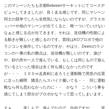
このマシーンたちも京都Betweenサーキットにてコースデ
ビューしてきましたが、良く走る感じです。同じマシーン
同士の競争でしたら全然気にならないのですが、グラスホ
ッパーや他のマシーンが出てくると、唯一ついていけない
なぁと感じる点が出てきます。それは、送信機の性能によ
る動きが難しいと感じるのです。普段はKOプロポで他の
ラジコンを操作しているのですが、やはり、Deercのラジ
コンの一番の私の難点は、送信機が難しいのです。遊び
や、砂の所や一人で遊んでいる、もしくは同じもので遊ん
でいるといった場合は全く何も感じなかったのです
が・・・ １００ｍ走真剣に走ろうと運動靴で用意の位置
に立った瞬間 隣見たらスパイク履いてる・・ 同じ運動
靴なら何も思わなかったのに・・ かな？ こういう事を
感じてしまう部分がプロポかな？って思ってしまいます。
まぁ、、 楽しんで 遊んでなので 自由ですが、、 皆