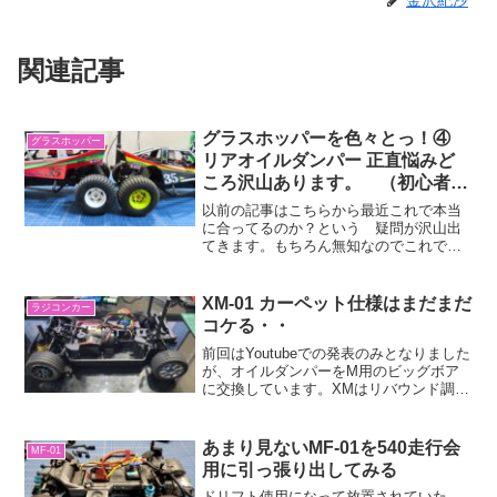
金沢紀沙
関連記事
グラスホッパーを色々とっ！④
グラスホッパー
リアオイルダンパー 正直悩みど
ころ沢山あります。 （初心者す
ぎる私）
以前の記事はこちらから最近これで本当
に合ってるのか？という 疑問が沢山出
てきます。もちろん無知なのでこれで良
いよって言われたら、これで完成なのか
もしれません。付け方様々あり一番手間
のかからない方法で効果が出ることを期
XM-01 カーペット仕様はまだまだ
ラジコンカー
待しています。今やいろん...
コケる・・
前回はYoutubeでの発表のみとなりました
が、オイルダンパーをM用のビッグボア
に交換しています。XMはリバウンド調整
が出来ないので手っ取り早くダンパー交
換をしています。それによって、ロール
量を減らして、こけにくくできてる
あまり見ないMF-01を540走行会
MF-01
と・・ おもってい...
用に引っ張り出してみる
ドリフト使用になって放置されていた