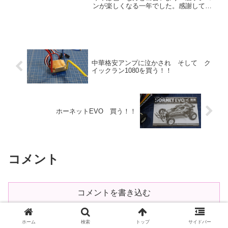
ンが楽しくなる一年でした。感謝してい
ます。来年度のイベントも、少しづつパ
ワーアップしていこうかと考えています
し、出来るだけ多くの方の初心者層の方
が楽しくラジコン出来たら...
中華格安アンプに泣かされ そして ク
イックラン1080を買う！！
ホーネットEVO 買う！！
コメント
コメントを書き込む
ホーム
検索
トップ
サイドバー
ホーム
ラジコンカー