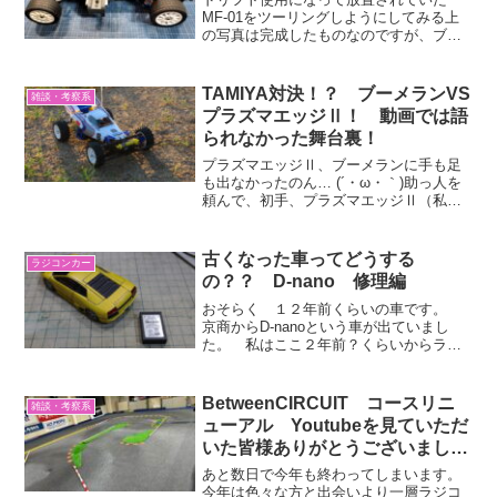
MF-01をツーリングしようにしてみる上
の写真は完成したものなのですが、ブラ
シレスが積まれていて、未走行だったも
ののひび割れが多くアンプも積み替えた
りなどで、540会に使える物に直してみよ
TAMIYA対決！？ ブーメランVS
雑談・考察系
うかと準備していま...
プラズマエッジⅡ！ 動画では語
られなかった舞台裏！
プラズマエッジⅡ、ブーメランに手も足
も出なかったのん… (´・ω・｀)助っ人を
頼んで、初手、プラズマエッジⅡ（私）
VSブーメラン（助っ人）で走らかしてた
んだけど。そん時はね、慣らし程度のス
ピードだったから。全然、追いつかれる
古くなった車ってどうする
ラジコンカー
ことも、追い越さ...
の？？ D-nano 修理編
おそらく １２年前くらいの車です。
京商からD-nanoという車が出ていまし
た。 私はここ２年前？くらいからラジ
コンを始めましたので存在も知らなかっ
たのですが、この車の使い道が無いとい
う事だったので、飾ろうかと思って戴き
BetweenCIRCUIT コースリニ
雑談・考察系
ました。こういった古...
ューアル Youtubeを見ていただ
いた皆様ありがとうございまし
た。！！ お知らせアリです。
あと数日で今年も終わってしまいます。
今年は色々な方と出会いより一層ラジコ