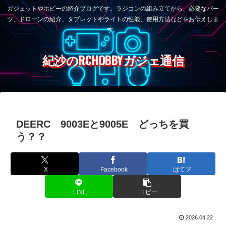
ガジェットやホビーの紹介ブログです。ラジコンの組み立てから、必要なパー
ツ、ドローンの紹介、タブレットやライトの性能、使用方法などをお伝えしま
す。
紀沙のRCHOBBYガジェ通信
DEERC 9003Eと9005E どっちを買
う？？
X
Facebook
はてブ
LINE
コピー
2026.04.22