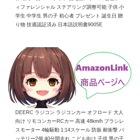
ィファレンシャル ステアリング調整可能 子供 小
学生 中学生 男の子 初心者 プレゼント 誕生日 贈
り物 技適認証済み 日本語説明書9005E
DEERC ラジコン ラジコンカー オフロード 大人
向け リモコンカーRCカー 高速 48km/h ブラシレ
スモーター 4輪駆動 1:14スケール 防振 耐衝撃 バ
ッテリー2個 40分間走れ こども向け 子供 男の子