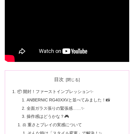
目次
📦 開封！ファーストインプレッション✨
ANBERNIC RG40XXVと並べてみました！📸
全面ガラス張りの緊張感……✨
操作感はどうかな？🎮
⚖️ 重さとプレイの実感について
そんな時は「スタイル変更」で解決！✨