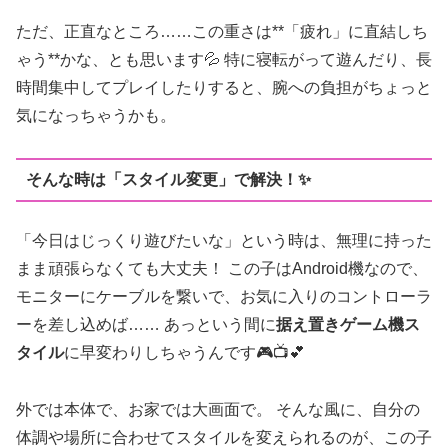
ただ、正直なところ……この重さは**「疲れ」に直結しち
ゃう**かな、とも思います💦 特に寝転がって遊んだり、長
時間集中してプレイしたりすると、腕への負担がちょっと
気になっちゃうかも。
そんな時は「スタイル変更」で解決！✨
「今日はじっくり遊びたいな」という時は、無理に持った
まま頑張らなくても大丈夫！ この子はAndroid機なので、
モニターにケーブルを繋いで、お気に入りのコントローラ
ーを差し込めば…… あっという間に
据え置きゲーム機ス
タイル
に早変わりしちゃうんです🎮📺💕
外では本体で、お家では大画面で。 そんな風に、自分の
体調や場所に合わせてスタイルを変えられるのが、この子