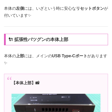
本体の
左側
には、いざという時に安心な
リセットボタン
が
付いています✨
🔌 拡張性バツグンの本体上部
本体の
上部
には、メインの
USB Type-Cポート
があります
✨
【本体上部】📸