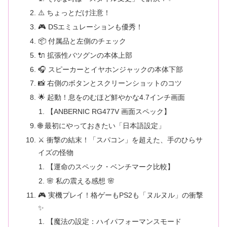
⚠️ ちょっとだけ注意！
🎮 DSエミュレーションも優秀！
📦 付属品と左側のチェック
🔌 拡張性バツグンの本体上部
🎧 スピーカーとイヤホンジャックの本体下部
📸 右側のボタンとスクリーンショットのコツ
🌟 起動！息をのむほど鮮やかな4.7インチ画面
【ANBERNIC RG477V 画面スペック】
🌐 最初にやっておきたい「日本語設定」
⚔️ 衝撃の結末！「スパコン」を超えた、手のひらサ
イズの怪物
【運命のスペック・ベンチマーク比較】
🌸 私の震える感想 🌸
🎮 実機プレイ！格ゲーもPS2も「ヌルヌル」の衝撃
✨
【魔法の設定：ハイパフォーマンスモード