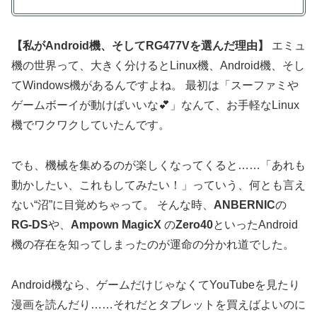
【私がAndroid機、そしてRG477Vを選んだ理由】
エミュ
機の世界って、大きく分けるとLinux機、Android機、そし
てWindows機があるんですよね。 最初は「スーファミや
ゲームボーイが動けばいいな💕」なんて、お手軽なLinux
機でワクワクしていたんです。
でも、機械を集めるのが楽しくなってくると……「あれも
動かしたい、これもしてみたい！」っていう、何とも言え
ない“沼”に目覚めちゃって。 そんな時、
ANBERNIC
の
RG-DS
や、
Ampown MagicX
の
Zero40
といったAndroid
機の存在を知ってしまったのが運命の分かれ道でした。
Android機なら、ゲームだけじゃなくてYouTubeを見たり
漫画を読んだり……それだとタブレットを買えばよいのに