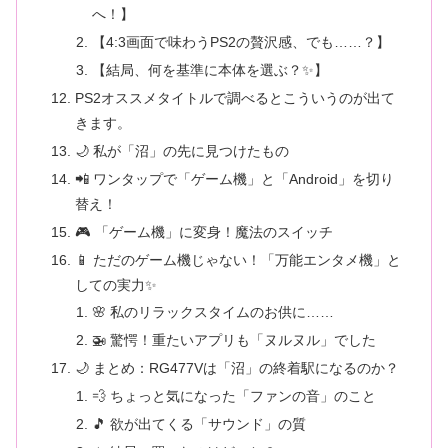
へ！】
【4:3画面で味わうPS2の贅沢感、でも……？】
【結局、何を基準に本体を選ぶ？✨】
PS2オススメタイトルで調べるとこういうのが出て
きます。
🌙 私が「沼」の先に見つけたもの
📲 ワンタップで「ゲーム機」と「Android」を切り
替え！
🎮 「ゲーム機」に変身！魔法のスイッチ
📱 ただのゲーム機じゃない！「万能エンタメ機」と
しての実力✨
🌸 私のリラックスタイムのお供に……
🚁 驚愕！重たいアプリも「ヌルヌル」でした
🌙 まとめ：RG477Vは「沼」の終着駅になるのか？
💨 ちょっと気になった「ファンの音」のこと
🎵 欲が出てくる「サウンド」の質