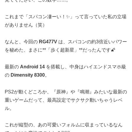
これまで「スパコン凄ーい！✨」って言っていた私の立場
がありません（笑）
なんと、今回の
RG477V
は、スパコンの約3倍近いパワー
を秘めた、まさに**「歩く超新星」**だったんです🌠
最新の
Android 14
を搭載し、中身はハイエンドスマホ級
の
Dimensity 8300
。
PS2が動くどころか、『原神』や『鳴潮』みたいな最新の
重いゲームだって、最高設定でサクサク動いちゃうレベ
ル。
これが縦型の、あの可愛いフォルムに収まっているなん