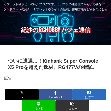
ガジェットやホビーの紹介ブログです。ラジコンの組み立てから、必要なパー
ツ、ドローンの紹介、タブレットやライトの性能、使用方法などをお伝えしま
す。
紀沙のRCHOBBYガジェ通信
ついに遭遇…！Kinhank Super Console
X5 Proを超えた逸材、RG477Vの衝撃。
広告
X
Facebook
はてブ
LINE
コピー