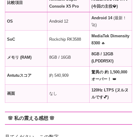
比較項目
Console X5 Pro
(今回の主役💎)
Android 14
(最新！
OS
Android 12
🚀)
MediaTek Dimensity
SoC
Rockchip RK3588
8300
🔥
8GB / 12GB
メモリ (RAM)
8GB / 16GB
(LPDDR5X!)
驚異の 約 1,500,000
Antutuスコア
約 540,909
オーバー！
👑
120Hz LTPS (ヌルヌ
画面
なし
ルです💕)
🌸 私の震える感想 🌸
見てください、この数字……。