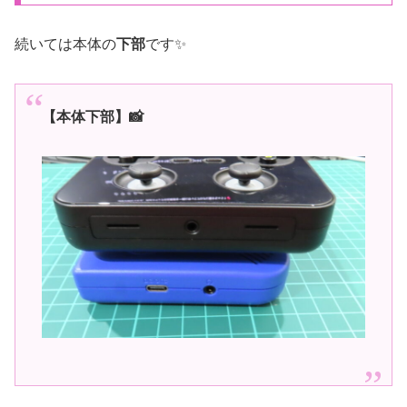
続いては本体の
下部
です✨
【本体下部】📸