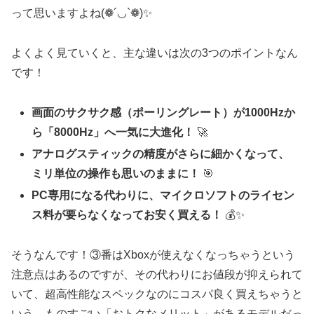
って思いますよね(❁´◡`❁)✨
よくよく見ていくと、主な違いは次の3つのポイントなん
です！
画面のサクサク感（ポーリングレート）が1000Hzか
ら「8000Hz」へ一気に大進化！
🚀
アナログスティックの精度がさらに細かくなって、
ミリ単位の操作も思いのままに！
🎯
PC専用になる代わりに、マイクロソフトのライセン
ス料が要らなくなってお安く買える！
💰✨
そうなんです！③番はXboxが使えなくなっちゃうという
注意点はあるのですが、その代わりにお値段が抑えられて
いて、超高性能なスペックなのにコスパ良く買えちゃうと
いう、ものすごい「おトクなメリット」があるモデルだっ