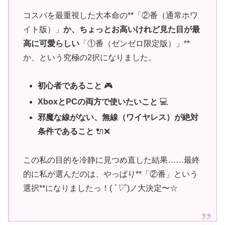
コスパを最重視した大本命の**「②番（通常ホワ
イト版）」
か、ちょっとお高いけれど見た目が最
高に可愛らしい
「①番（ゼンゼロ限定版）」**
か、という究極の2択になりました。
初心者であること
🎮
XboxとPCの両方で使いたいこと
💻
邪魔な線がない、無線（ワイヤレス）が絶対
条件であること
🔌❌
この私の目的を冷静に見つめ直した結果……最終
的に私が選んだのは、やっぱり**「②番」という
選択**になりましたっ！(
´▽`
)ノ大決定〜☆