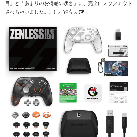
目」と「あまりのお得感の凄さ」に、完全にノックアウト
されちゃいました。。(⸝⸝⸝ᵒ̴̶̷̥́ ⌑ ᵒ̴̶̷̣̥̀⸝⸝⸝)💖