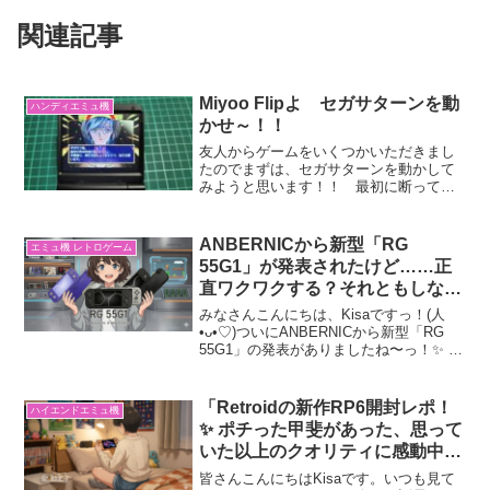
関連記事
Miyoo Flipよ セガサターンを動
ハンディエミュ機
かせ～！！
友人からゲームをいくつかいただきまし
たのでまずは、セガサターンを動かして
みようと思います！！ 最初に断ってお
きますが、質問されてもわからないこと
も多いですし調べながらのんびりぼちぼ
ちやっていますので、良かったら見てく
ANBERNICから新型「RG
エミュ機 レトロゲーム
ださいと言うのと、自分が...
55G1」が発表されたけど……正
直ワクワクする？それともしな
い？
みなさんこんにちは、Kisaですっ！(人
•ᴗ•♡)ついにANBERNICから新型「RG
55G1」の発表がありましたね〜っ！✨ で
も……パッと見の形は、ぶっちゃけ完全
にスイッチライトですよね（笑）🤭みな
さんはこれを見て、心の底からワクワク
「Retroidの新作RP6開封レポ！
ハイエンドエミュ機
さ...
✨ ポチった甲斐があった、思って
いた以上のクオリティに感動中
(๑>◡<๑)」
皆さんこんにちはKisaです。いつも見て