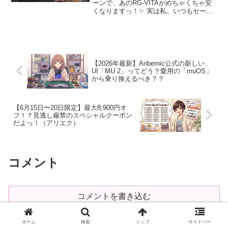
ーンで、あのRG-VITAがめちゃくちゃ安
くなりますっ！✨ 実は私、いつもセール
のタイミングが合わなくて、いつもいい
お値段（最高値…涙）で購入しているの
ですが……💦今回はちょうど良い機会な
ので、遅ればせ...
【2026年最新】Anbernic公式の新しい
UI「MU 2」ってどう？愛用の「muOS」
から乗り換えるべき？？
【6月15日〜20日限定】最大8,900円オ
フ！？見逃し厳禁のスペシャルクーポン
だよっ！（アリエク）
コメント
コメントを書き込む
ホーム
検索
トップ
サイドバー