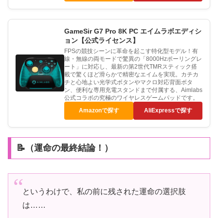
GameSir G7 Pro 8K PC エイムラボエディシ
ョン【公式ライセンス】
FPSの競技シーンに革命を起こす特化型モデル！有
線・無線の両モードで驚異の「8000Hzポーリングレ
ート」に対応し、最新の第2世代TMRスティック搭
載で驚くほど滑らかで精密なエイムを実現。カチカ
チと心地よい光学式ボタンやマクロ対応背面ボタ
ン、便利な専用充電スタンドまで付属する、Aimlabs
公式コラボの究極のワイヤレスゲームパッドです。
Amazonで探す
AliExpressで探す
📝（運命の最終結論！）
というわけで、私の前に残された運命の選択肢
は……