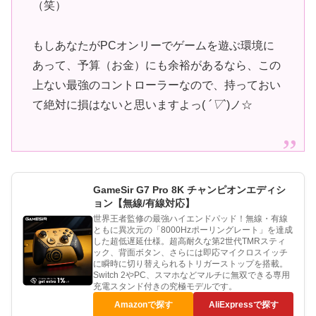
（笑）
もしあなたがPCオンリーでゲームを遊ぶ環境に
あって、予算（お金）にも余裕があるなら、この
上ない最強のコントローラーなので、持っておい
て絶対に損はないと思いますよっ(
´▽`
)ノ☆
GameSir G7 Pro 8K チャンピオンエディシ
ョン【無線/有線対応】
世界王者監修の最強ハイエンドパッド！無線・有線
ともに異次元の「8000Hzポーリングレート」を達成
した超低遅延仕様。超高耐久な第2世代TMRスティ
ック、背面ボタン、さらには即応マイクロスイッチ
に瞬時に切り替えられるトリガーストップを搭載。
Switch 2やPC、スマホなどマルチに無双できる専用
充電スタンド付きの究極モデルです。
Amazonで探す
AliExpressで探す