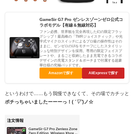
GameSir G7 Pro ゼンレスゾーンゼロ公式コ
ラボモデル【有線＆無線対応】
ファン必携、世界観を完全再現した幻の限定フラッ
グシップ！最高峰の「TMRジョイスティック」や光
学式マイクロスイッチによるプロ級の操作性はその
ままに、ゼンゼロのUIをモチーフにしたスタイリッ
シュな特別デザインを採用。専用の限定フェイスプ
レートや、まるごと収納したまま充電できるコラボ
デザインの充電スタンド＆ポーチまで付属する超豪
華仕様の究極パッドです。
Amazonで探す
AliExpressで探す
というわけで……もう我慢できなくて、その場でカチッと
ポチっちゃいましたーーーっ！(
´▽`
)ノ☆