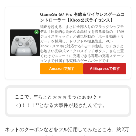
GameSir G7 Pro 有線＆ワイヤレスゲームコ
ントローラー【Xbox公式ライセンス】
純正を超える、まさに全部入りのフラッグシップモ
デル！圧倒的な高耐久＆高精度を誇る最新の「TMR
ジョイスティック」と磁気駆動の「ホール効果トリ
ガー」を採用し、ドリフトを徹底防止。PC・
Xbox・スマホに対応する3モード接続、カチカチと
心地よい光学式マイクロスイッチボタン、さらに置
くだけでスマートに充電できる専用の充電ステーシ
ョンまで付属する究極のゲームパッドです。
Amazonで探す
AliExpressで探す
ここで、**ちょとぉぉぉまったぁぁ(💧＞＿
＜)！！！**となる大事件が起きたんです。
ネットのクーポンなどをフル活用してみたところ、約2万