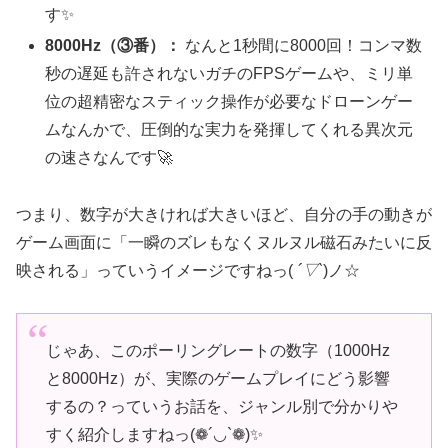
す✨
8000Hz（③番）：
なんと1秒間に8000回！コンマ数
秒の遅延も許されないガチのFPSゲームや、ミリ単
位の超精密なスティック操作が必要なドローンゲー
ムなんかで、圧倒的な実力を発揮してくれる異次元
の速さなんです🚀
つまり、数字が大きければ大きいほど、自分の手の動きが
ゲーム画面に「一瞬のズレもなくヌルヌル磁石みたいに反
映される」っていうイメージですねっ(
´▽`
)ノ☆
じゃあ、このポーリングレートの数字（1000Hz
と8000Hz）が、実際のゲームプレイにどう影響
するの？っていうお話を、ジャンル別で分かりや
すく紹介しますねっ(❁´◡`❁)✨