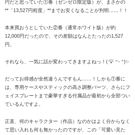
円だと思っていた①番（ゼンゼロ限定版）が、まさかの
**「13,527円程度」**までお安くなることが判明……！！
本来買おうとしていた②番（通常ホワイト版）が約
12,000円だったので、その差額はなんとたったの1,527
円。
それなら、一気に話が変わってきますよねっ！( 💡
ᐢ ᵕ ᐢ
)✨
だってお得感が全然違うんですもん……！しかも①番に
は、専用ケースやスティックの高さ調整パーツ、さらにフ
ェイスプレートまで豪華すぎる付属品が最初から全部つい
ているんですよ。
正直、何のキャラクター（作品）なのかはよく分からなく
て思い入れも何も無かったのですが、この「可愛い見た