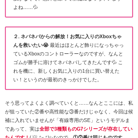
よね……💦
２. ネバネバからの解放！お気に入りのXboxちゃ
んを救いたい😭
最近はほとんど飾りになっちゃっ
ているXboxのコントローラーなのですが、なんと
ゴムが勝手に溶けてネバネバしてきたんです💦 こ
れを機に、新しくお気に入りの1台に買い替えた
い！というのが最初のきっかけでした。
そう思ってよくよく調べていくと……なんとここには、私
が狙っていた②番や高性能な③番だけじゃなく、今回は候
補に入れていませんが「有線専用のSE」というモデルま
であって、実は
全部で3種類ものG7シリーズが存在してい
た
んです！
( 💡
ᐢ ᵕ ᐢ
)✨なので
①②番は同じものです