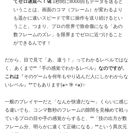
てゼロ遅延へ！🚀
1秒間に8000回もデータを送ると
いうことは、画面のコマ（フレーム）が変わるより
も遥かに速いスピードで常に操作を送り続けるとい
うこと。つまり、プロの世界で致命傷になる「あの
数フレームのズレ」を限界までゼロに近づけること
ができるんです！
だから、目で見て「あ、違う！」ってわかるレベルではな
く、あくまで**『手の感覚でわかるレベル』
なのですが、
これは
『そのゲームを何年もやり込んだ人にしかわからな
いレベル』**でもあります(๑˃ 🎯 ˂๑)✨
一般のプレイヤーだと「なんか快適だな〜」くらいに感じ
る違いでも、コンマ数秒のフレームの隙間を見極めて戦っ
ているプロの目や手の感覚からすると、**「技の出方が数
フレーム分、明らかに速くて正確になる」**という異次元