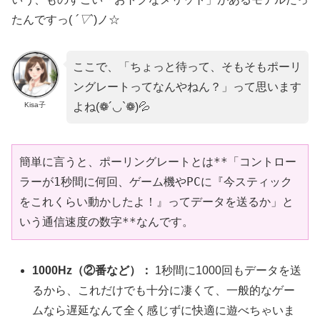
たんですっ(
´▽`
)ノ☆
ここで、「ちょっと待って、そもそもポーリ
ングレートってなんやねん？」って思います
Kisa子
よね(❁´◡`❁)💦
簡単に言うと、ポーリングレートとは**「コントロー
ラーが1秒間に何回、ゲーム機やPCに『今スティック
をこれくらい動かしたよ！』ってデータを送るか」と
いう通信速度の数字**なんです。
1000Hz（②番など）：
1秒間に1000回もデータを送
るから、これだけでも十分に凄くて、一般的なゲー
ムなら遅延なんて全く感じずに快適に遊べちゃいま