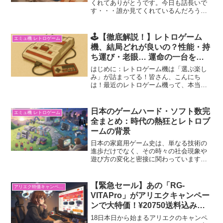
くれてありがとうです。今日も話長いで
す・・・誰か見てくれているんだろう
と・・最近思いながら書いています。つ
いに！！待ちに待った瞬間がやってきま
した✨ 注文してから届くまで、約8日間。
🕹️【徹底解説！】レトロゲーム
エミュ機 レトロゲーム
「まだかな、まだ...
機、結局どれが良いの？性能・持
ち運び・老眼… 運命の一台を見
つける究極ガイド！手持ちの中か
はじめに：レトロゲーム機は「選ぶ楽し
ら解説編
み」が詰まってる！皆さん、こんにち
は！最近のレトロゲーム機って、本当に
種類が多くて迷いますよね。据え置き型
で最強性能を誇るスーパーコンソール X5
Pro、カスタマイズが楽しいRaspberry Pi
日本のゲームハード・ソフト数完
エミュ機 レトロゲーム
5...
全まとめ：時代の熱狂とレトロブ
ームの背景
日本の家庭用ゲーム史は、単なる技術の
進歩だけでなく、その時々の社会現象や
遊び方の変化と密接に関わっています。
主要ハードのソフト数（国内パッケージ
版）と共に、その時代を振り返ります。
【一覧表】国内ハード別ソフト数と発売
【緊急セール】あの「RG-
アリエク特価キャンペーン情報
年代時代ハード名発売年ソ...
VITAPro」がアリエクキャンペー
ンで大特価！¥20750送料込み
その他エミュ機沢山！！
18日本日から始まるアリエクのキャンペ