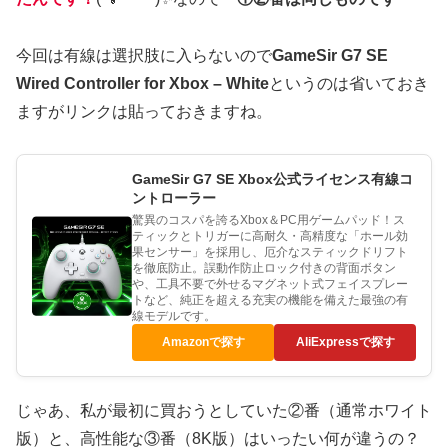
今回は有線は選択肢に入らないので
GameSir G7 SE
Wired Controller for Xbox – White
というのは省いておき
ますがリンクは貼っておきますね。
GameSir G7 SE Xbox公式ライセンス有線コ
ントローラー
驚異のコスパを誇るXbox＆PC用ゲームパッド！ス
ティックとトリガーに高耐久・高精度な「ホール効
果センサー」を採用し、厄介なスティックドリフト
を徹底防止。誤動作防止ロック付きの背面ボタン
や、工具不要で外せるマグネット式フェイスプレー
トなど、純正を超える充実の機能を備えた最強の有
線モデルです。
Amazonで探す
AliExpressで探す
じゃあ、私が最初に買おうとしていた②番（通常ホワイト
版）と、高性能な③番（8K版）はいったい何が違うの？