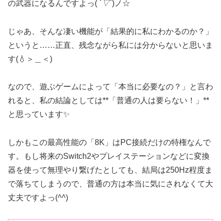
の武器になるんですよっ(
´▽`
)ノ☆
じゃあ、そんな凄い機能が「結果的に私にわかるのか？」
というと……正直、残念ながら私には分からないと思いま
す(💧＞＿＜)
なので、遊ぶゲームによって「本当に必要なの？」と言わ
れると、私の結論としては**「普通の人は要らない！」**
と思っています✨
しかもこの最高性能の「8K」はPC接続だけの特権なんで
す。もし将来のSwitch2やプレイステーションなどに変換
器を使って無理やり繋げたとしても、結局は250Hz程度ま
で落ちてしまうので、普通の方は本当に気にされなくて大
丈夫ですよっ(
^^
)