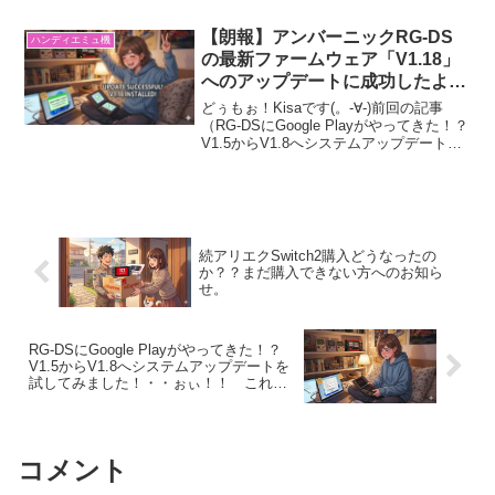
回はガッツリとPS2を動かしていこうと
思います！実は先日、友人に「何かPS2
【朗報】アンバーニックRG-DS
ハンディエミュ機
のゲーム...
の最新ファームウェア「V1.18」
へのアップデートに成功したよ！
✨
どぅもぉ！Kisaです(。-∀-)前回の記事
（RG-DSにGoogle Playがやってきた！？
V1.5からV1.8へシステムアップデートを
試してみました！・・ぉぃ！！ これ
成功した人いるん？）でもお話ししたん
ですが、この記事から初めて見...
続アリエクSwitch2購入どうなったの
か？？まだ購入できない方へのお知ら
せ。
RG-DSにGoogle Playがやってきた！？
V1.5からV1.8へシステムアップデートを
試してみました！・・ぉぃ！！ これ
成功した人いるん？
コメント