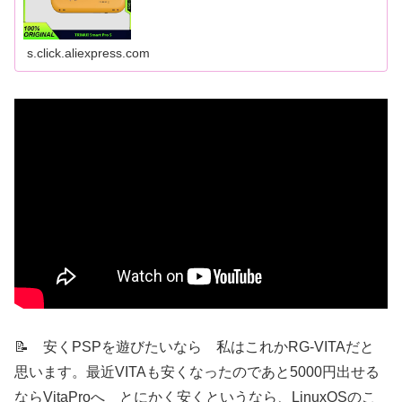
s.click.aliexpress.com
📝 安くPSPを遊びたいなら 私はこれかRG-VITAだと
思います。最近VITAも安くなったのであと5000円出せる
ならVitaProへ とにかく安くというなら、LinuxOSのこ