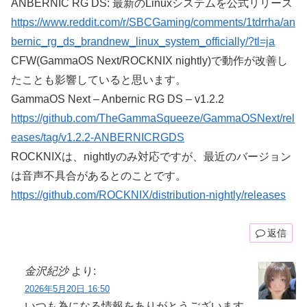
ANBERNIC RG DS: 最新のLinuxシステムを公式リリース
https://www.reddit.com/r/SBCGaming/comments/1tdrrha/an
bernic_rg_ds_brandnew_linux_system_officially/?tl=ja
CFW(GammaOS Next/ROCKNIX nightly)で動作が改善し
たことも影響していると思います。
GammaOS Next – Anbernic RG DS – v1.2.2
https://github.com/TheGammaSqueeze/GammaOSNext/rel
eases/tag/v1.2.2-ANBERNICRGDS
ROCKNIXは、nightlyのみ対応ですが、最近のバージョン
は音声不具合があるとのことです。
https://github.com/ROCKNIX/distribution-nightly/releases
返信
金沢紀沙
より:
2026年5月20日 16:50
いつも為になる情報をありがとうございます。