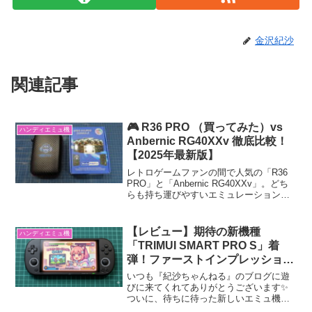
金沢紀沙
関連記事
🎮 R36 PRO （買ってみた）vs
ハンディエミュ機
Anbernic RG40XXv 徹底比較！
【2025年最新版】
レトロゲームファンの間で人気の「R36
PRO」と「Anbernic RG40XXv」。どち
らも持ち運びやすいエミュレーション専
用機ですが、性能や特徴には大きな違い
があります。今回は両機種をスペック・
性能・使い勝手の観点から比較します。
【レビュー】期待の新機種
ハンディエミュ機
📊 ...
「TRIMUI SMART PRO S」着
弾！ファーストインプレッション
と本音レビュー✨
いつも『紀沙ちゃんねる』のブログに遊
びに来てくれてありがとうございます✨
ついに、待ちに待った新しいエミュ機
「TRIMUI SMART PRO S（TSPS）」が