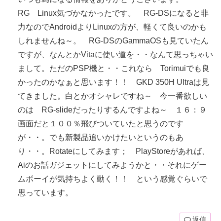
RG Linux気づかなかったです。 RG-DSになると非
力なのでAndroidよりLinuxの方が、軽くて良いのかも
しれませんね～。 RG-DSのGammaOSも見ていたん
ですが、なんとかVitaに使い道を・・なんて思っちゃい
まして。ただのPSP機と・・これなら Torimuiでも良
かったのかなぁと思います！！ GKD 350H Ultraは見
てきました。白とかオシャレですね～ 今一番欲しい
のは RG-slideだったりするんですよね～ １６：９
画面だと１００％飛びついていたと思うのです
が・・。でも新製品追いかけたいというのもあ
り・・。Rotateにしてみます； PlayStoreがあれば、
Aiのお話ガジェットにしてみようかと・・それにゲー
ムボーイが気持ちよく動く！！ という感覚ぐらいで
思っています。
返信