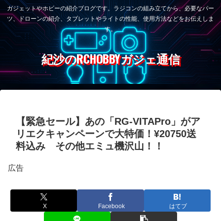
ガジェットやホビーの紹介ブログです。ラジコンの組み立てから、必要なパー
ツ、ドローンの紹介、タブレットやライトの性能、使用方法などをお伝えしま
す。
紀沙のRCHOBBYガジェ通信
【緊急セール】あの「RG-VITAPro」がア
リエクキャンペーンで大特価！¥20750送
料込み その他エミュ機沢山！！
広告
X
Facebook
はてブ