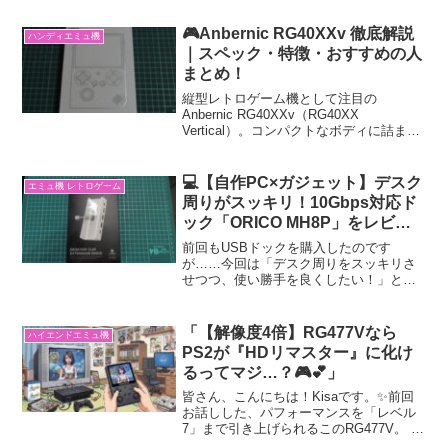
お家に来ました〜！わーい！(ﾉ*>∀<)ﾉ🎉
簡単ですがスペック出しておきま
🎮Anbernic RG40XXv 徹底解説
ハンディエミュ機
す！！...
｜スペック・特徴・おすすめの人
まとめ！
縦型レトロゲーム機として注目の
Anbernic RG40XXv（RG40XX
Vertical）。コンパクトなボディに詰まっ
た性能や、実際の操作感、どんな人に向
いているかを初心者にもわかりやすく解
説します！🔧Anbernic RG40XXv...
💻【自作PC×ガジェット】デスク
エミュ機 レトロゲーム
周りがスッキリ！10Gbps対応ド
ック「ORICO MH8P」をレビュ
ー
前回もUSBドックを購入したのです
が……今回は「デスク周りをスッキリさ
せつつ、使い勝手を良くしたい！」とい
うことで、デスクに固定できるタイプを
選んでみました✨それがこのORICO
MH8Pです私のデスクトップPCは、主要
「【解像度4倍】RG477Vなら
ハイエンドエミュ機
なUSBポートがほと...
PS2が『HDリマスター』に化け
るってマジ…？🎮💕」
皆さん、こんにちは！Kisaです。✨前回
お話しした、パフォーマンスを「レベル
7」まで引き上げられるこのRG477V。 せ
っかくのパワーモンスター機なので、今