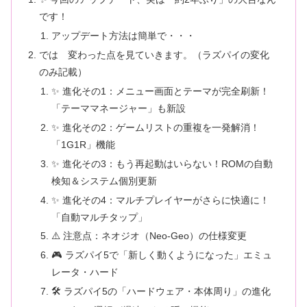
です！
アップデート方法は簡単で・・・
では 変わった点を見ていきます。（ラズパイの変化
のみ記載）
✨ 進化その1：メニュー画面とテーマが完全刷新！
「テーママネージャー」も新設
✨ 進化その2：ゲームリストの重複を一発解消！
「1G1R」機能
✨ 進化その3：もう再起動はいらない！ROMの自動
検知＆システム個別更新
✨ 進化その4：マルチプレイヤーがさらに快適に！
「自動マルチタップ」
⚠️ 注意点：ネオジオ（Neo-Geo）の仕様変更
🎮 ラズパイ5で「新しく動くようになった」エミュ
レータ・ハード
🛠️ ラズパイ5の「ハードウェア・本体周り」の進化