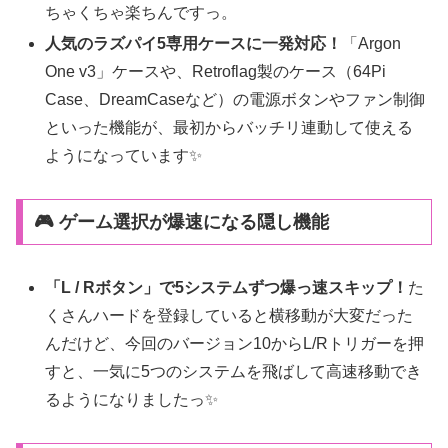
ちゃくちゃ楽ちんですっ。
人気のラズパイ5専用ケースに一発対応！
「Argon
One v3」ケースや、Retroflag製のケース（64Pi
Case、DreamCaseなど）の電源ボタンやファン制御
といった機能が、最初からバッチリ連動して使える
ようになっています✨
🎮 ゲーム選択が爆速になる隠し機能
「L / Rボタン」で5システムずつ爆っ速スキップ！
た
くさんハードを登録していると横移動が大変だった
んだけど、今回のバージョン10からL/Rトリガーを押
すと、一気に5つのシステムを飛ばして高速移動でき
るようになりましたっ✨