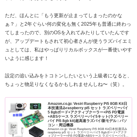
ただ、ほんとに「もう更新が止まってしまったのかな
ぁ？」と2年ぐらい何の変化も無く2025年も普通に終わっ
てしまったので、別のOSを入れてみたりしていたんです
が、アップデートもされて初心者さんが使うラズパイエミ
ュとしては、私はやっぱりリカルボックスが一番使いやす
いように感じます！
設定の追い込みをトコトンしたいという上級者になると、
ちょっと物足りなくなるかもしれませんしね〜（笑）。
Amazon.co.jp: Vesiri Raspberry Pi5 8GB Kit日
本技適済みraspberry pi5 セット ラズベリーパイ
5 8gbボード+アクティブクーラー+Pi5 PD電源
+ABSケース ラズベリーパイ5キット(ラズベリー
パイ Pi5 8gb kit)超高速ラズパイ/新モデル : パソ
コン・周辺機器
Amazon.co.jp: Vesiri Raspberry Pi5 8GB Kit日本技適済み
raspberry pi5 セット ラズベリーパイ5 8gbボード+アクテ
ィブクーラー+Pi5 PD電源+ABSケース ラズベリーパイ5キ