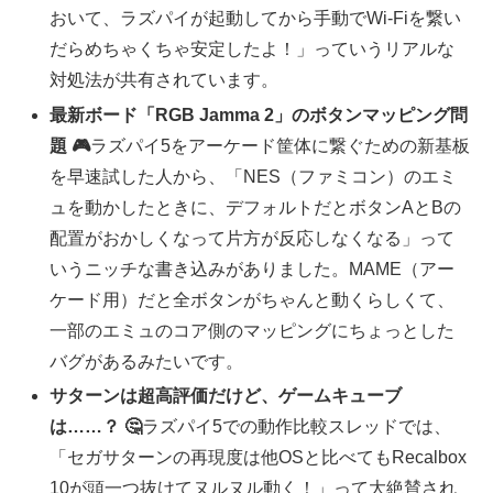
おいて、ラズパイが起動してから手動でWi-Fiを繋い
だらめちゃくちゃ安定したよ！」っていうリアルな
対処法が共有されています。
最新ボード「RGB Jamma 2」のボタンマッピング問
題 🎮
ラズパイ5をアーケード筐体に繋ぐための新基板
を早速試した人から、「NES（ファミコン）のエミ
ュを動かしたときに、デフォルトだとボタンAとBの
配置がおかしくなって片方が反応しなくなる」って
いうニッチな書き込みがありました。MAME（アー
ケード用）だと全ボタンがちゃんと動くらしくて、
一部のエミュのコア側のマッピングにちょっとした
バグがあるみたいです。
サターンは超高評価だけど、ゲームキューブ
は……？ 🤔
ラズパイ5での動作比較スレッドでは、
「セガサターンの再現度は他OSと比べてもRecalbox
10が頭一つ抜けてヌルヌル動く！」って大絶賛され