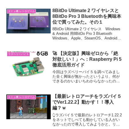
言われた通りにするだけなので途中経過
を報告と共に記録しておきます。まだま
8BitDo Ultimate 2 ワイヤレスと
エミュ機 レトロゲーム
だラズパイ歴１...
8BitDo Pro 3 Bluetoothを興味本
位で買ってみた。その１
8BitDo Ultimate 2 ワイヤレス Windows
& Android 用8BitDo Pro 3 Bluetooth
Windows、Apple、SteamOS、Android用
Ultimate 2 Bluetooth Ver...
🚀 【決定版】興味ゼロから「絶
ラズベリーパイ５
対欲しい！」へ：Raspberry Pi 5
徹底活用ガイド
今回はラズベリーパイ５を調べてみまし
た全く興味が無かったというより、何が
できるのかいまいちわからなかったの
で、Googleのジェミニに色々調べてもら
ってその質疑応答を答えてもらっていた
ので、そういうことが出来るなら欲しい
【最新レトロアーチをラズパイ５
エミュ機 レトロゲーム
かもって思って色々と...
でVer1.22.2】動かす！！導入
編？ｗ
👆ラズパイ５で最新のレトロアーチ1.22.2
をネットでしべても動かしている人がい
なかったので導入してみようかと。リカ
ルボックスはたしか・・1.5くらいだった