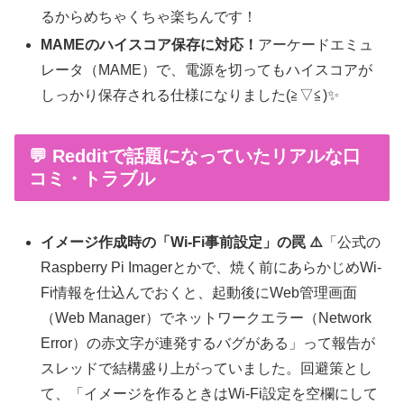
るからめちゃくちゃ楽ちんです！
MAMEのハイスコア保存に対応！
アーケードエミュ
レータ（MAME）で、電源を切ってもハイスコアが
しっかり保存される仕様になりました(≧▽≦)✨
💬 Redditで話題になっていたリアルな口
コミ・トラブル
イメージ作成時の「Wi-Fi事前設定」の罠 ⚠️
「公式の
Raspberry Pi Imagerとかで、焼く前にあらかじめWi-
Fi情報を仕込んでおくと、起動後にWeb管理画面
（Web Manager）でネットワークエラー（Network
Error）の赤文字が連発するバグがある」って報告が
スレッドで結構盛り上がっていました。回避策とし
て、「イメージを作るときはWi-Fi設定を空欄にして