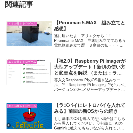
関連記事
【Pironman 5-MAX 組み立てと
エミュ機 レトロゲーム
感想】
遂に届いたよ アリエクから！！
Pironman 5-MAX 早速組み立ててみるぅ
電気物組み立て歴 ３度目の私・・・
作れるのかしら？？ １つ目は ラズパ
イ初号機 ２つ目はN64化のラズパ
イ・・ 歴浅すぎる・・・。プラモは組
【祝2.0】Raspberry Pi Imagerが
エミュ機 レトロゲーム
み立てたことは無...
大型アップデート！新UIの使い方
と変更点を解説 （または：ラズ
パイのOS書き込みが超進化！
導入文Raspberry PiのOS書き込みツー
Raspberry Pi Imager 2.0 完全ガ
ル、**「Raspberry Pi Imager」**がついに
バージョン2.0へメジャーアップデートさ
イド）
れました！これまでのおなじみの画面か
ら一新され、ステップ・バイ・ステップ
で進める「ウィザー...
【ラズパイにレトロパイを入れて
エミュ機 レトロゲーム
みる】前回の新OSからの続き
もし基本のOSを導入でない場合はこちら
から導入してください。👇今回は、AIの
Geminiに教えてもらいながら入れていき
ますので、私の成果ではございませんｗ