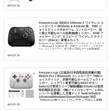
ット(…
amzn.to
Amazon.co.jp: 8BitDo Ultimate 2 ワイヤレス コ
ントローラー Windows & Android 用、TMR ジ
ョイスティック付きゲーム コントローラー、切
り替え可能なホール効果/触覚トリガー、RGB フ
ァイヤー リング、8 スピード ワイヤレス テクノ
ロジー (Black) : 家電＆カメラ
Amazon.co.jp: 8BitDo Ultimate 2 ワイヤレス コントローラ
ー Windows & Android 用、TMR ジョイスティック付きゲ
ーム コントローラー、切り替え可能なホール効果/触覚ト
リガー、RGB ファイヤ…
amzn.to
Amazon.co.jp: [正規品/日本語取扱説明書付属]
8BitDo Pro 3 Bluetooth コントローラー TMRジ
ョイスティック、切替可能なホールエフェクトト
リガー、レイアウト変更可能なABXYボタン、
Switch1/2専用スリープ解除機能(※Switch2使用
時初期設定必須)、6軸ジャイロセンサー、2.4Gレ
シーバーを搭載した充電ドック Switch/Switch
2/Android/Windows/SteamOS/Apple/ 対応
【Windows版ファームウェアアップデート手順
書/お手入れクロス付】 (G Classic) : ゲーム
amzn.to
Amazon.co.jp: 8BitDo Pro 3 Bluetooth コントローラー
TMRジョイスティック、切替可能なホールエフェクトトリ