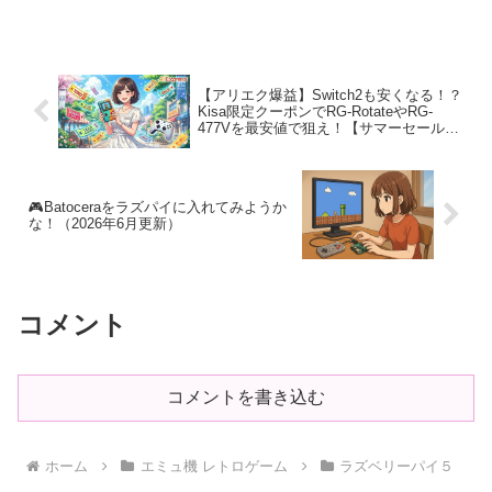
かな？全然新しくならないので、なんと
か新しくならないかなぁと色々調べてい
たのですが、...
【アリエク爆益】Switch2も安くなる！？
Kisa限定クーポンでRG-RotateやRG-
477Vを最安値で狙え！【サマーセール】
6月1日から1１日まで
🎮Batoceraをラズパイに入れてみようか
な！（2026年6月更新）
コメント
コメントを書き込む
ホーム
エミュ機 レトロゲーム
ラズベリーパイ５