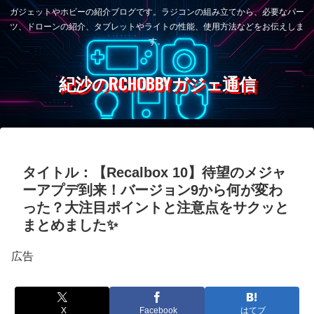
ガジェットやホビーの紹介ブログです。ラジコンの組み立てから、必要なパー
ツ、ドローンの紹介、タブレットやライトの性能、使用方法などをお伝えしま
す。
紀沙のRCHOBBYガジェ通信
タイトル：【Recalbox 10】待望のメジャ
ーアプデ到来！バージョン9から何が変わ
った？大注目ポイントと注意点をサクッと
まとめました✨
広告
X
Facebook
はてブ