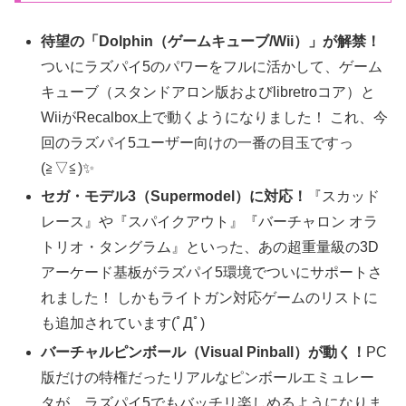
待望の「Dolphin（ゲームキューブ/Wii）」が解禁！
ついにラズパイ5のパワーをフルに活かして、ゲーム
キューブ（スタンドアロン版およびlibretroコア）と
WiiがRecalbox上で動くようになりました！ これ、今
回のラズパイ5ユーザー向けの一番の目玉ですっ
(≧▽≦)✨
セガ・モデル3（Supermodel）に対応！
『スカッド
レース』や『スパイクアウト』『バーチャロン オラ
トリオ・タングラム』といった、あの超重量級の3D
アーケード基板がラズパイ5環境でついにサポートさ
れました！ しかもライトガン対応ゲームのリストに
も追加されています(ﾟДﾟ)
バーチャルピンボール（Visual Pinball）が動く！
PC
版だけの特権だったリアルなピンボールエミュレー
タが、ラズパイ5でもバッチリ楽しめるようになりま