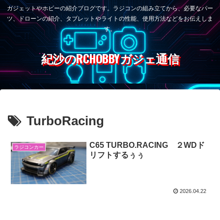
ガジェットやホビーの紹介ブログです。ラジコンの組み立てから、必要なパー
ツ、ドローンの紹介、タブレットやライトの性能、使用方法などをお伝えしま
す。
紀沙のRCHOBBYガジェ通信
TurboRacing
C65 TURBO.RACING ２WDド
ラジコンカー
リフトするぅぅ
2026.04.22