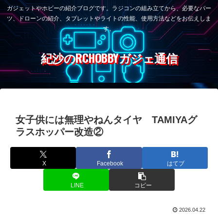
ガジェットやホビーの紹介ブログです。ラジコンの組み立てから、必要なパー
ツ、ドローンの紹介、タブレットやライトの性能、使用方法などをお伝えしま
す。
紀沙のRCHOBBYガジェ通信
女子供には無理やねんタイヤ TAMIYAグ
ラスホッパー改造②
X
Facebook
はてブ
LINE
コピー
2026.04.22