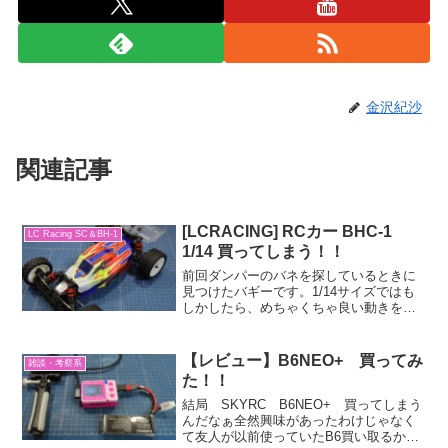
金沢紀沙
関連記事
[LCRACING] RCカー BHC-1
LC Racing SC＆BH-1
1/14 買ってしまう！！
前回ダンパーのバネを探しているときに
見つけたバギーです。1/14サイズではも
しかしたら、めちゃくちゃ良い動きをす
るんじゃないだろうか？？と気になって
いて、見すぎて、アマゾンでポチってし
まう事に・・。というマシーンです。ど
【レビュー】B6NEO+ 買ってみ
雑談・考察系
んな車なのか？？LC...
た！！
結局 SKYRC B6NEO+ 買ってしまう
んだなぁ全然興味があったわけじゃなく
て友人が以前使っていたB6買い取るから