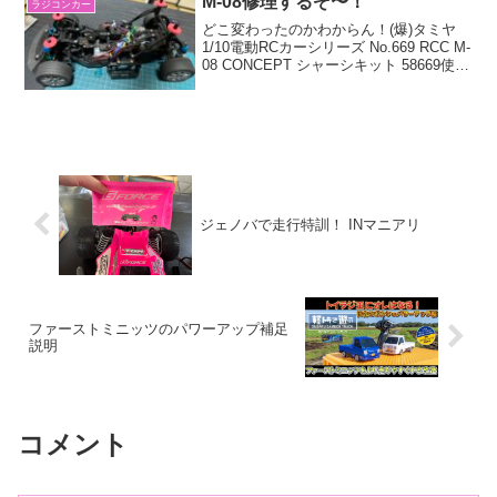
M-08修理するぞ〜！
ラジコンカー
らパジ...
どこ変わったのかわからん！(爆)タミヤ
1/10電動RCカーシリーズ No.669 RCC M-
08 CONCEPT シャーシキット 58669使用
したパーツはこれら。タミヤ ホップアッ
プオプションズ No.2025 OP.2025 TD4...
ジェノバで走行特訓！ INマニアリ
ファーストミニッツのパワーアップ補足
説明
コメント