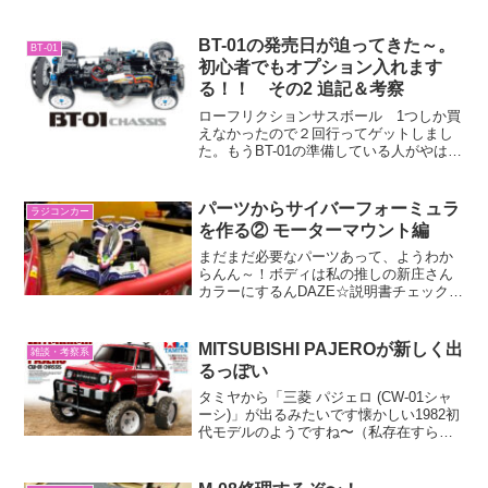
新しいの買ったらええやんの誘い文句で
買ってしまう事にｗ 丁度ピンクに変え
たかったので意外とＢ６使っている方が
BT-01の発売日が迫ってきた～。
BT-01
おられて青と蛍...
初心者でもオプション入れます
る！！ その2 追記＆考察
ローフリクションサスボール 1つしか買
えなかったので２回行ってゲットしまし
た。もうBT-01の準備している人がやはり
いるようでMBベアリングも残りひとつで
した。まぁ発売日には入ってくると思い
ますが買えない事が意外とあるのであと
パーツからサイバーフォーミュラ
ラジコンカー
２日お店近くの...
を作る② モーターマウント編
まだまだ必要なパーツあって、ようわか
らんん～！ボディは私の推しの新庄さん
カラーにするんDAZE☆説明書チェックシ
ェブロンモデルズよりF1用タイヤを使用
するんで、T2は使用しないみたいです参
考にしたF103RMの説明書はこんな感じ
MITSUBISHI PAJEROが新しく出
雑談・考察系
これは、ZE...
るっぽい
タミヤから「三菱 パジェロ (CW-01シャ
ーシ)」が出るみたいです懐かしい1982初
代モデルのようですね〜（私存在すらし
ていません・・）タイヤはCC-02で使わ
ているタイヤらしいです！ビックタイヤ
買えばどちらにしても遊べますね！昔か