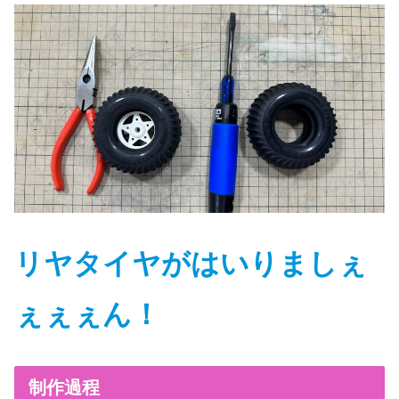
リヤタイヤがはいりましぇ
ぇぇぇん
！
制作過程