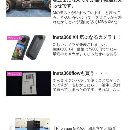
らせです。
Mのテストが始まっています。と言って
も、M-08が多いようで、タミグラから外
れたからという理由が多くMBやXMなど
は、タミグラレギュなのでブラシレスに
なっておられる方がほとんどでした。特
になんで、M-08かというと、カーペット
insta360 X4 気になるカメラ！！
ガジェット
では速いらしく...
新しいカメラが発表されました。
Insta360 X4 価格は79800円ですね～
最近のカメラがよくなったせいもあるの
か、全体的に値段が上がってきている感
じがします。Insta360のカメラは大好き
で、私個人としても製品を5台保有してい
ます...
Insta360flowも買う・・・
ガジェット
あんまりジンバルって使うことなかった
のですが、もしかしたら！！論争に負け
て買ってしまったのです。それは、Ai追
尾機能です。人だとばっちりなのです
が、物って追尾どうなの？って思ってし
ますのです。 昨年の11月頭にDJI
Osmopoket3が...
【Pironman 5-MAX 組み立てと感想】