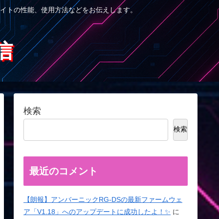
イトの性能、使用方法などをお伝えします。
信
検索
検索
最近のコメント
【朗報】アンバーニックRG-DSの最新ファームウェ
ア「V1.18」へのアップデートに成功したよ！✨
に