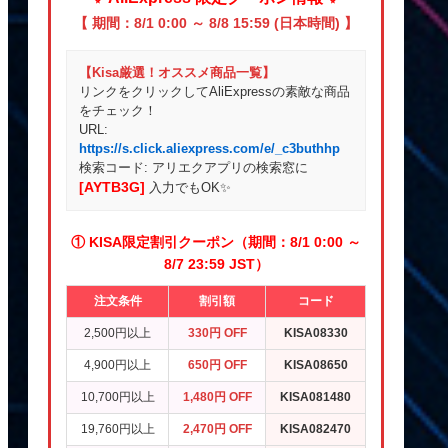
【 期間：8/1 0:00 ～ 8/8 15:59 (日本時間) 】
【Kisa厳選！オススメ商品一覧】
リンクをクリックしてAliExpressの素敵な商品
をチェック！
URL:
https://s.click.aliexpress.com/e/_c3buthhp
検索コード: アリエクアプリの検索窓に
[AYTB3G]
入力でもOK✨
① KISA限定割引クーポン（期間：8/1 0:00 ～
8/7 23:59 JST）
注文条件
割引額
コード
2,500円以上
330円 OFF
KISA08330
4,900円以上
650円 OFF
KISA08650
10,700円以上
1,480円 OFF
KISA081480
19,760円以上
2,470円 OFF
KISA082470