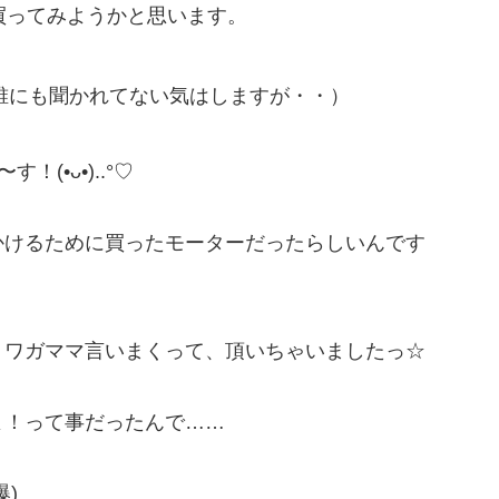
買ってみようかと思います。
誰にも聞かれてない気はしますが・・）
(•ᴗ•)..°♡
かけるために買ったモーターだったらしいんです
、ワガママ言いまくって、頂いちゃいましたっ☆
よ！って事だったんで……
)