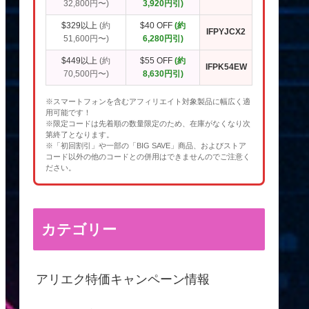
32,800円〜)
3,920円引)
$329以上
(約
$40 OFF
(約
IFPYJCX2
51,600円〜)
6,280円引)
$449以上
(約
$55 OFF
(約
IFPK54EW
70,500円〜)
8,630円引)
※スマートフォンを含むアフィリエイト対象製品に幅広く適
用可能です！
※限定コードは先着順の数量限定のため、在庫がなくなり次
第終了となります。
※「初回割引」や一部の「BIG SAVE」商品、およびストア
コード以外の他のコードとの併用はできませんのでご注意く
ださい。
カテゴリー
アリエク特価キャンペーン情報