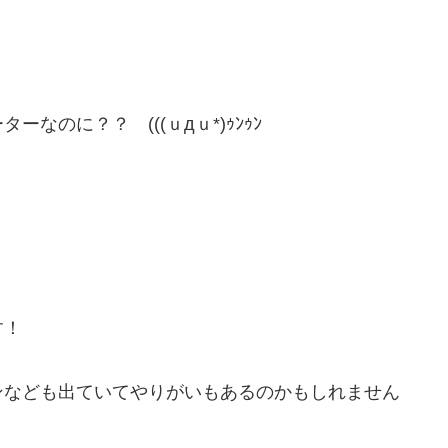
なのに？？ (((ｕдｕ*)ｩﾝｩﾝ
す！
ンなども出ていてやりがいもあるのかもしれません