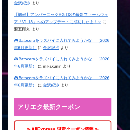
金沢紀沙
より
【朗報】アンバーニックRG-DSの最新ファームウェ
ア「V1.18」へのアップデートに成功したよ！✨
に
源五郎丸
より
🎮Batoceraをラズパイに入れてみようかな！（2026
年6月更新）
に
金沢紀沙
より
🎮Batoceraをラズパイに入れてみようかな！（2026
年6月更新）
に
mikakunin
より
🎮Batoceraをラズパイに入れてみようかな！（2026
年6月更新）
に
金沢紀沙
より
アリエク最新クーポン
✨ AliExpress 限定クーポン情報 ✨