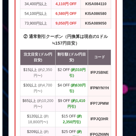
34,400円以上
4,110円 OFF
KISA084110
54,100円以上
6,580円 OFF
KISA086580
73,900円以上
9,050円 OFF
KISA089050
② 通常割引クーポン（円換算は現在の1ドル
≒157円目安）
注文目安 (ドル/円
割引額 (ドル/円目
コード
目安)
安)
$15以上
(約2,350
$2 OFF
(約310円
IFPJSBNE
円〜)
引)
$30以上
(約4,700
$4 OFF
(約630円
IFPMYNYH
円〜)
引)
$65以上
(約10,200
$9 OFF
(約1,410
IFP7JPMW
円〜)
円引)
$120以上
(約
$15 OFF
(約
IFPJQ3HR
18,800円〜)
2,350円引)
$209以上
(約
$25 OFF
(約
IFPGZNWN