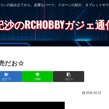
コンの組み立てから、必要なパーツ、ドローンの紹介、タブレットやラ
紀沙のRCHOBBYガジェ通
発売だお☆
はてブ
LINE
コピー
2026.04.22