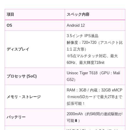
項目
スペック内容
OS
Android 12
3.5インチ IPS液晶
解像度：720×720（アスペクト比
ディスプレイ
1:1 正方形）
※5点マルチタッチ対応、最大
60Hz、最大輝度718nit
Unisoc Tiger T618（GPU：Mali
プロセッサ (SoC)
G52）
RAM：3GB / 内蔵：32GB eMCP
メモリ・ストレージ
※microSDカードで最大2TBまで
拡張可能！
2000mAh（約5時間の連続駆動が
バッテリー
可能🔋）