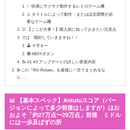
✨ 快適にサクサク動作するレトロゲーム機
⚠️ タイトルによって動作・または設定調整が必
要なゲーム機
💡 【ここが大事！】購入前に知っておきたい注意点
では 開封していきますね！！
🕹️ 十字キー
🔴 ABXYボタン
📝 V1.43 アップデートの詳しい変更内容
📝この『RG-Rotate』を最後に一言でまとめるな
ら……
📊 【基本スペック】Antutuスコア（バー
ジョンによって多少前後はしますが）はお
およそ「約27万点〜29万点」前後 ミドル
には一歩及ばずの所