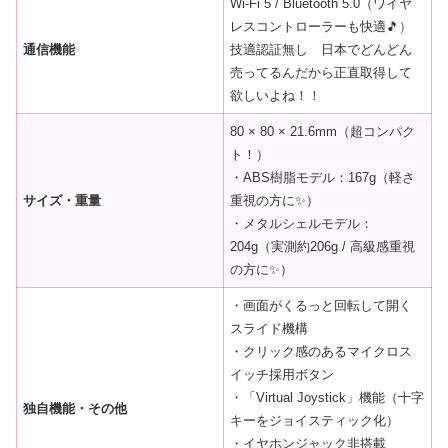
Wi-Fi 5 / Bluetooth 5.0（ワイヤ
レスコントローラーも快適🎵）
通信機能
技適認証無し 日本でどんどん
売ってるんだから正直取得して
欲しいよね！！
80 × 80 × 21.6mm（超コンパク
ト！）
・ABS樹脂モデル：167g（軽さ
サイズ・重量
重視の方に✨）
・メタルシェルモデル：
204g（実測約206g / 高級感重視
の方に✨）
・画面がくるっと回転して開く
スライド機構
・クリック感のあるマイクロス
イッチ採用ボタン
・「Virtual Joystick」機能（十字
独自機能・その他
キーをジョイスティック化）
・イヤホンジャック非搭載