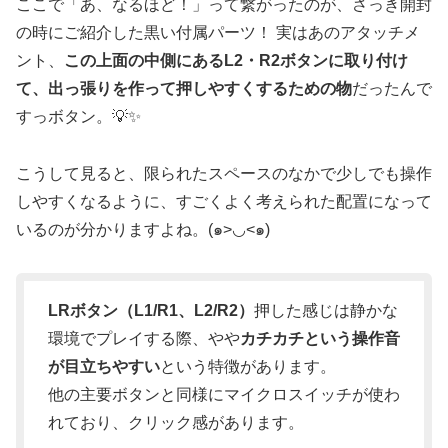
ここで「あ、なるほど！」って繋がったのが、さっき開封
の時にご紹介した黒い付属パーツ！ 実はあのアタッチメ
ント、
この上面の中側にあるL2・R2ボタンに取り付け
て、出っ張りを作って押しやすくするための物
だったんで
すっボタン。💡✨
こうして見ると、限られたスペースのなかで少しでも操作
しやすくなるように、すごくよく考えられた配置になって
いるのが分かりますよね。(๑>◡<๑)
LRボタン（L1/R1、L2/R2）
押した感じは静かな
環境でプレイする際、やや
カチカチという操作音
が目立ちやすい
という特徴があります。
他の主要ボタンと同様にマイクロスイッチが使わ
れており、クリック感があります。