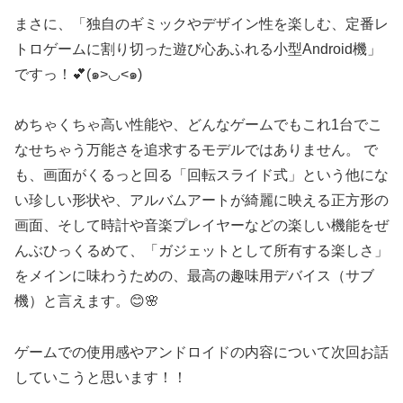
まさに、「独自のギミックやデザイン性を楽しむ、定番レ
トロゲームに割り切った遊び心あふれる小型Android機」
ですっ！💕(๑>◡<๑)
めちゃくちゃ高い性能や、どんなゲームでもこれ1台でこ
なせちゃう万能さを追求するモデルではありません。 で
も、画面がくるっと回る「回転スライド式」という他にな
い珍しい形状や、アルバムアートが綺麗に映える正方形の
画面、そして時計や音楽プレイヤーなどの楽しい機能をぜ
んぶひっくるめて、「ガジェットとして所有する楽しさ」
をメインに味わうための、最高の趣味用デバイス（サブ
機）と言えます。😊🌸
ゲームでの使用感やアンドロイドの内容について次回お話
していこうと思います！！