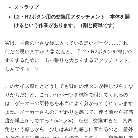
ストラップ
L2・R2ボタン用の交換用アタッチメント 本体を開
けるという作業があります。（割と簡単です）
実は、手前の小さな袋に入っている黒いパーツ……これ、
何だと思いますか？😊 なんと、「L2・R2ボタンを押しや
すくするために、出っ張りを大きくするアタッチメント」
なんですっ！✨
このサイズ感だとどうしても背面のボタンが押しづらくな
りがちだけど、こういうパーツを標準で付けてくれるの
は、ゲーマーの気持ちを本当によく分かってくれています
よね。メーカーさんのこだわりを感じて、使う前から好感
度が爆上がりですっ！(๑>◡<๑) ただ 交換すると 真四
角という感じから 少しはみ出た感じに変わるのと 意外
とそのボタン使わないかもなので、このまま、交換無しで