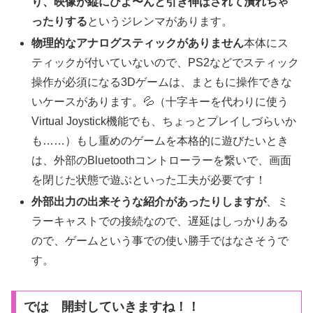
り、映像が縦にびよ〜んと引き伸ばされて潰れちゃ
ったりする
というジレンマがあります。
物理的なアナログスティックがありません
本体にス
ティックが付いていないので、PS2などでスティック
操作が必須になる3Dゲームは、まともに操作できな
いケースがあります。💦（十字キーを代わりに使う
Virtual Joystick機能でも、ちょっとプレイしづらいか
も……）もし重めのゲームを本格的に遊びたいとき
は、外部のBluetoothコントローラーを繋いで、画面
を閉じた状態で遊ぶといった工夫が必要です！
外部出力の出来そうな紹介があったりしますが
、ミ
ラーキャストでの接続なので、遅延はしっかりある
ので、ゲームという事での使い勝手ではなさそうで
す。
では 開封していきますね！！