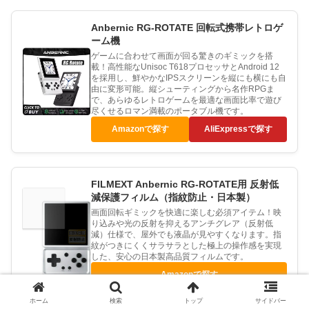
Anbernic RG-ROTATE 回転式携帯レトロゲ
ーム機
ゲームに合わせて画面が回る驚きのギミックを搭
載！高性能なUnisoc T618プロセッサとAndroid 12
を採用し、鮮やかなIPSスクリーンを縦にも横にも自
由に変形可能。縦シューティングから名作RPGま
で、あらゆるレトロゲームを最適な画面比率で遊び
尽くせるロマン満載のポータブル機です。
Amazonで探す
AliExpressで探す
FILMEXT Anbernic RG-ROTATE用 反射低
減保護フィルム（指紋防止・日本製）
画面回転ギミックを快適に楽しむ必須アイテム！映
り込みや光の反射を抑えるアンチグレア（反射低
減）仕様で、屋外でも液晶が見やすくなります。指
紋がつきにくくサラサラとした極上の操作感を実現
した、安心の日本製高品質フィルムです。
Amazonで探す
ホーム
検索
トップ
サイドバー