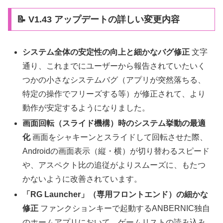
📝 V1.43 アップデートの詳しい変更内容
システム全体の安定性の向上と細かなバグ修正
文字
通り、これまでにユーザーから報告されていたいく
つかの小さなシステムバグ（アプリが突然落ちる、
特定の操作でフリーズする等）が修正されて、より
動作が安定するようになりました。
画面回転（スライド機構）時のシステム挙動の最適
化
画面をシャキーンとスライドして回転させた際、
Androidの画面表示（縦・横）が切り替わるスピード
や、アスペクト比の追従がよりスムーズに、もたつ
かないように改善されています。
「RG Launcher」（専用フロントエンド）の細かな
修正
ファンクションキーで起動するANBERNIC独自
のホームアプリにおいて、ゲームリストの読み込み