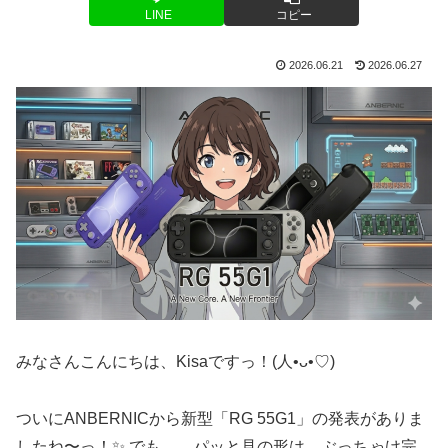
LINE
コピー
2026.06.21
2026.06.27
みなさんこんにちは、Kisaですっ！(人•ᴗ•♡)
ついにANBERNICから新型「RG 55G1」の発表がありま
したね〜っ！✨ でも……パッと見の形は、ぶっちゃけ完