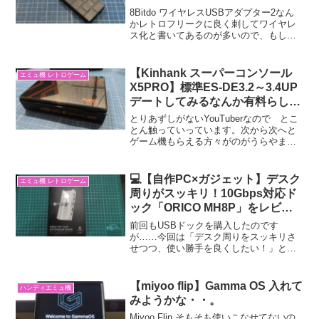
8Bitdo ワイヤレスUSBアダプター2なん
かレトロフリークに良く刺してワイヤレ
ス化と書いてあるのが多いので、もしか
したら便利なんじゃないかなぁと思い買
ってみましたん～ だったのですが 先
に結論から言うと微妙基本的にレトロフ
【Kinhank スーパーコンソール
エミュ機 レトロゲーム
リーク用に買っ...
X5PRO】標準ES-DE3.2～3.4UP
デートしてみるなんか有料らしい
けど無料でした。。
とりあずしがないYouTuberなので とこ
とん触っていっています。次から次へと
ゲーム機もらえる方々がのがうらやまし
い・・新製品も発売前に試せますしね
～。買って買ってしてるとこんなペース
です。良かったらYouTube登録お願いし
💻【自作PC×ガジェット】デスク
エミュ機 レトロゲーム
まーす。登録...
周りがスッキリ！10Gbps対応ド
ック「ORICO MH8P」をレビュ
ー
前回もUSBドックを購入したのです
が……今回は「デスク周りをスッキリさ
せつつ、使い勝手を良くしたい！」とい
うことで、デスクに固定できるタイプを
選んでみました✨それがこのORICO
MH8Pです私のデスクトップPCは、主要
【miyoo flip】Gamma OS 入れて
ハンディエミュ機
なUSBポートがほと...
みようかな・・。
Miyoo Flip そもそも使いこなせてないの