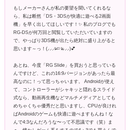
もしメーカーさんが私の要望を聞いてくれるな
ら、私は断然「DS・3DSが快適に遊べる2画面
機」を早く出してほしいです！✨ 私のブログでも
RG-DSが何万回と閲覧していただいていますの
で、やっぱり3DS機が出たら絶対に盛り上がると
思います～っ！(⸝⸝⸝ᵒ̴̶̷ ⌑ ᵒ̴̶̷⸝⸝⸝)💕
あとね、今度「RG Slide」を買おうと思っている
んですけど、これの16:9バージョンがあったら最
高なのに！って思っちゃいます。 Androidが使え
て、コントローラーがシャキッと隠れるスライド
式なら、動画再生機などマルチメディアとしても
めちゃくちゃ優秀だと思いますし、CPUが良けれ
ばAndroidのゲームも快適に遊べますもんね！な
んで4:3なんだろうな〜って不思議です（笑）ま