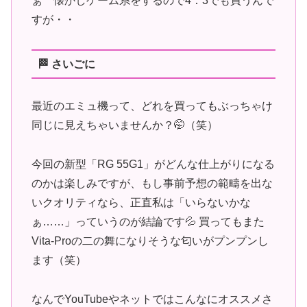
ぁ 懐かしゲーム系をするので4：3でも買うんで
すが・・
🏁 さいごに
最近のエミュ機って、どれを買ってもぶっちゃけ
同じに見えちゃいませんか？🤭（笑）
今回の新型「RG 55G1」がどんな仕上がりになる
のかは楽しみですが、もし事前予想の範疇を出な
いクオリティなら、正直私は「いらないかな
ぁ……」っていうのが結論です💦 買ってもまた
Vita-Proの二の舞になりそうな匂いがプンプンし
ます（笑）
なんでYouTubeやネットではこんなにオススメさ