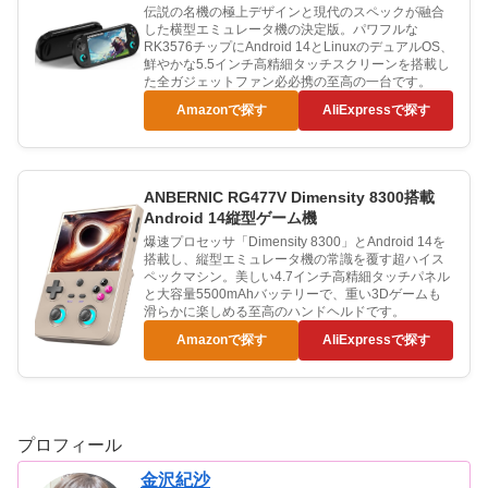
伝説の名機の極上デザインと現代のスペックが融合
した横型エミュレータ機の決定版。パワフルな
RK3576チップにAndroid 14とLinuxのデュアルOS、
鮮やかな5.5インチ高精細タッチスクリーンを搭載し
た全ガジェットファン必必携の至高の一台です。
Amazonで探す
AliExpressで探す
ANBERNIC RG477V Dimensity 8300搭載
Android 14縦型ゲーム機
爆速プロセッサ「Dimensity 8300」とAndroid 14を
搭載し、縦型エミュレータ機の常識を覆す超ハイス
ペックマシン。美しい4.7インチ高精細タッチパネル
と大容量5500mAhバッテリーで、重い3Dゲームも
滑らかに楽しめる至高のハンドヘルドです。
Amazonで探す
AliExpressで探す
プロフィール
金沢紀沙