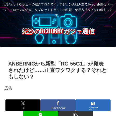
ガジェットやホビーの紹介ブログです。ラジコンの組み立てから、必要なパー
ツ、ドローンの紹介、タブレットやライトの性能、使用方法などをお伝えしま
す。
紀沙のRCHOBBYガジェ通信
ANBERNICから新型「RG 55G1」が発表
されたけど……正直ワクワクする？それと
もしない？
広告
X
Facebook
はてブ