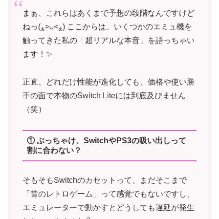
まぁ、これらはあくまで予想の段階なんですけど
ねっ(⁎˃ᴗ˂⁎) ここからは、いくつかのエミュ機を
触ってきた私の「超リアルな本音」を語っちゃい
ます！✨
正直、どれだけ性能が進化しても、価格や使い勝
手の面で本物のSwitch Liteには到底及びません
（笑）
① ぶっちゃけ、SwitchやPS3の吸い出しって
割に合わない？
そもそもSwitchのカセットって、まだそこまで
「昔のレトロゲーム」って感覚でもないですし、
エミュレーターで動かすとどうしても遅延が発生