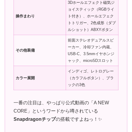
3Dホールエフェクト磁気ジ
ョイスティック（RGBライ
操作まわり
ト付き）、ホールエフェク
トトリガー、2色成形（ダブ
ルショット）ABXYボタン
前面ステレオデュアルスピ
ーカー、冷却ファン内蔵、
その他装備
USB-C、3.5mmイヤホンジ
ャック、microSDスロット
インディゴ、レトログレー
カラー展開
（カラフルボタン）、ブラ
ックの3色
一番の注目は、やっぱり公式動画の「A NEW
CORE」というワードから噂されている
Snapdragonチップ
の搭載ですよねっ！✨