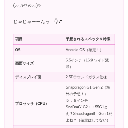
(⸝⸝⸝ᵒ̴̶̷ ⌑ ᵒ̴̶̷⸝⸝⸝)✨
じゃじゃーーんっ！👇💕
項目
予想されるスペック＆特徴
OS
Android OS（確定！）
5.5インチ（16:9 ワイド液
画面サイズ
晶）
ディスプレイ面
2.5Dラウンドガラス仕様
Snapdragon G1 Gen 2（海
外の予想！）
５．５インチ
プロセッサ（CPU）
SnaDraG1G2・・55G1と
え？Snapdragon8 Gen 1だ
よね？（確定はしてない）