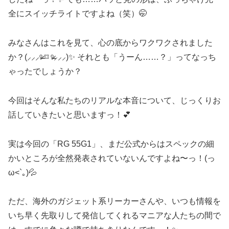
全にスイッチライトですよね（笑）🤭
みなさんはこれを見て、心の底からワクワクされました
か？(⸝⸝⸝ᵒ̴̶̷ ⌑ ᵒ̴̶̷⸝⸝⸝)✨ それとも「うーん……？」ってなっち
ゃったでしょうか？
今回はそんな私たちのリアルな本音について、じっくりお
話していきたいと思いますっ！💕
実は今回の「RG 55G1」、まだ公式からはスペックの細
かいところが全然発表されていないんですよね〜っ！(っ
ω<`｡)💦
ただ、海外のガジェット系リーカーさんや、いつも情報を
いち早く先取りして発信してくれるマニアな人たちの間で