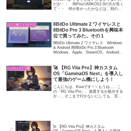
だが・・ 36ProのARKOS2.0の方が良く
て・・ 何が良かったかなどは、別の日
にレビューするとして、もしかしたらの
期待をこめてGammaOSという物を入れ
てみようとする日記です。 もちろ...
8BitDo Ultimate 2 ワイヤレスと
エミュ機 レトロゲーム
8BitDo Pro 3 Bluetoothを興味本
位で買ってみた。その１
8BitDo Ultimate 2 ワイヤレス Windows
& Android 用8BitDo Pro 3 Bluetooth
Windows、Apple、SteamOS、Android用
Ultimate 2 Bluetooth Ver...
🚀 【RG Vita Pro】神カスタム
ハンディエミュ機
OS「GammaOS Next」を導入し
て最強のゲーム機にしよう！
こんにちは、Kisaです！✨もうね……こ
の「RG Vita Pro」、放置するか処分する
か……そこまで行かないにしても、完全
にタンスの肥やし一歩手前になっちゃっ
ています💦Playストア 全然だめで
す・・。なのでgoogle系もダメになりま
す...
🚀 【RG Vita Pro】神カスタム
OS「GammaOS Next」を導入して最強