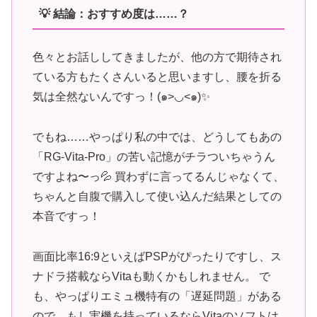
💡 結論：おすすめ度は……？
色々とお話ししてきましたが、他の方で期待され
ている方もたくさんいると思いますし、腰を折る
気は全然ないんですっ！(๑>◡<๑)✨
でもね……やっぱり私の中では、どうしてもあの
「RG-Vita-Pro」の苦い記憶がチラついちゃうん
ですよね〜っ💦 買わずに言ってるんじゃなくて、
ちゃんと自腹で購入して使い込んだ結果としての
本音ですっ！
画面比率16:9といえばPSPがぴったりですし、ス
ナドラ搭載ならVitaも動くかもしれません。 で
も、やっぱりエミュ機特有の「遅延問題」がある
ので、もし実機を持っているならVitaのソフトは