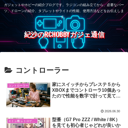
ガジェットやホビーの紹介ブログです。ラジコンの組み立てから、必要なパー
ツ、ドローンの紹介、タブレットやライトの性能、使用方法などをお伝えしま
す。
紀沙のRCHOBBYガジェ通信
コントローラー
家にスイッチからプレステ５から
コントローラー
XBOXまでコントローラ10個あっ
たので性能を数字で計って見てみ
た！！初心者編
2026.06.30
型番（G7 Pro ZZZ / White / 8K）
エミュ機 レトロゲーム
を見ても初心者じゃどれが良いか