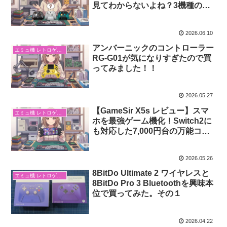
見てわからないよね？3機種の決
定的な違いを整理してみたよっ！
2026.06.10
アンバーニックのコントローラー
エミュ機 レトロゲーム
RG-G01が気になりすぎたので買
ってみました！！
2026.05.27
【GameSir X5s レビュー】スマ
エミュ機 レトロゲーム
ホを最強ゲーム機化！Switch2に
も対応した7,000円台の万能コン
トローラーが凄すぎるっ！
2026.05.26
8BitDo Ultimate 2 ワイヤレスと
エミュ機 レトロゲーム
8BitDo Pro 3 Bluetoothを興味本
位で買ってみた。その１
2026.04.22