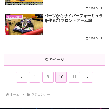
2026.04.22
パーツからサイバーフォーミュラ
ラジコンカー
を作る① フロントアーム編
2026.04.22
次のページ
前
次
1
9
10
11
へ
へ
ホーム
ラジコンカー