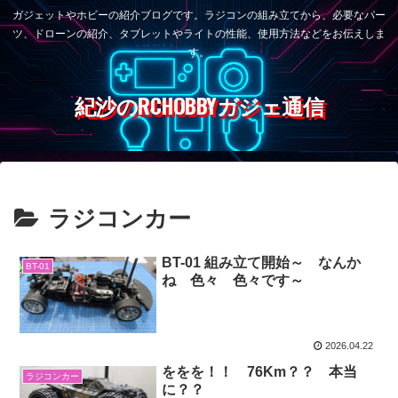
ガジェットやホビーの紹介ブログです。ラジコンの組み立てから、必要なパー
ツ、ドローンの紹介、タブレットやライトの性能、使用方法などをお伝えしま
す。
紀沙のRCHOBBYガジェ通信
ラジコンカー
BT-01 組み立て開始～ なんか
BT-01
ね 色々 色々です～
2026.04.22
ををを！！ 76Km？？ 本当
ラジコンカー
に？？