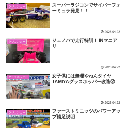
スーパーラジコンでサイバーフォ
ラジコンカー
ーミュラ発見！！
2026.04.22
ジェノバで走行特訓！ INマニア
ラジコンカー
リ
2026.04.22
女子供には無理やねんタイヤ
グラスホッパー
TAMIYAグラスホッパー改造②
2026.04.22
ファーストミニッツのパワーアッ
ラジコンカー
プ補足説明