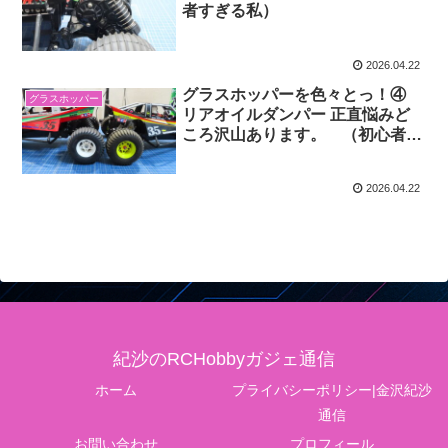
者すぎる私）
2026.04.22
グラスホッパーを色々とっ！④
グラスホッパー
リアオイルダンパー 正直悩みど
ころ沢山あります。 （初心者す
ぎる私）
2026.04.22
紀沙のRCHobbyガジェ通信
ホーム
プライバシーポリシー|金沢紀沙
通信
お問い合わせ
プロフィール