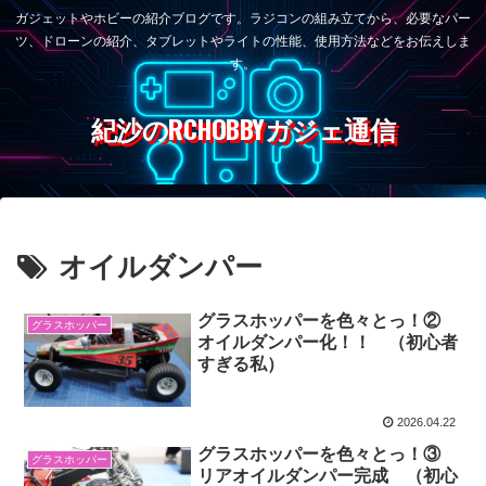
ガジェットやホビーの紹介ブログです。ラジコンの組み立てから、必要なパー
ツ、ドローンの紹介、タブレットやライトの性能、使用方法などをお伝えしま
す。
紀沙のRCHOBBYガジェ通信
オイルダンパー
グラスホッパーを色々とっ！②
グラスホッパー
オイルダンパー化！！ （初心者
すぎる私）
2026.04.22
グラスホッパーを色々とっ！③
グラスホッパー
リアオイルダンパー完成 （初心