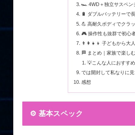
🏎️ 4WD＋独立サス
🔋 ダブルバッテリーで
💪 高耐久ボディでクラ
🎮 操作性も抜群で初心
👨‍👩‍👧‍👦 子ども
🏁 まとめ｜家族で楽しむ
💡こんな人におすす
では開封して私なりに見
感想
⚙️ 基本スペック