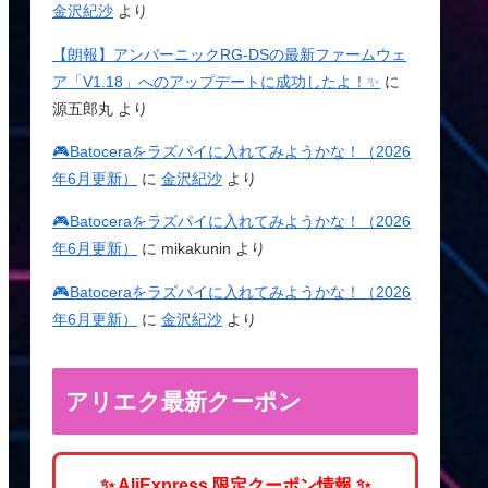
金沢紀沙
より
【朗報】アンバーニックRG-DSの最新ファームウェ
ア「V1.18」へのアップデートに成功したよ！✨
に
源五郎丸
より
🎮Batoceraをラズパイに入れてみようかな！（2026
年6月更新）
に
金沢紀沙
より
🎮Batoceraをラズパイに入れてみようかな！（2026
年6月更新）
に
mikakunin
より
🎮Batoceraをラズパイに入れてみようかな！（2026
年6月更新）
に
金沢紀沙
より
アリエク最新クーポン
✨ AliExpress 限定クーポン情報 ✨