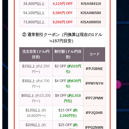
34,400円以上
4,110円 OFF
KISA084110
54,100円以上
6,580円 OFF
KISA086580
73,900円以上
9,050円 OFF
KISA089050
② 通常割引クーポン（円換算は現在の1ドル
≒157円目安）
注文目安 (ドル/円
割引額 (ドル/円目
コード
目安)
安)
$15以上
(約2,350
$2 OFF
(約310円
IFPJSBNE
円〜)
引)
$30以上
(約4,700
$4 OFF
(約630円
IFPMYNYH
円〜)
引)
$65以上
(約10,200
$9 OFF
(約1,410
IFP7JPMW
円〜)
円引)
$120以上
(約
$15 OFF
(約
IFPJQ3HR
18,800円〜)
2,350円引)
$209以上
(約
$25 OFF
(約
IFPGZNWN