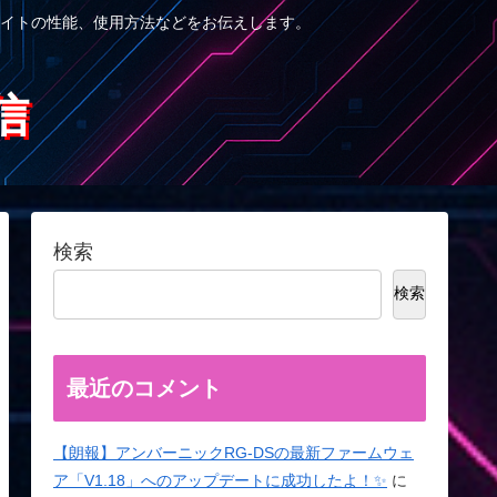
イトの性能、使用方法などをお伝えします。
信
検索
検索
最近のコメント
【朗報】アンバーニックRG-DSの最新ファームウェ
ア「V1.18」へのアップデートに成功したよ！✨
に