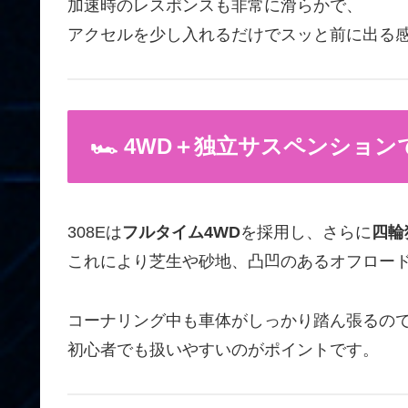
加速時のレスポンスも非常に滑らかで、
アクセルを少し入れるだけでスッと前に出る感
🏎️ 4WD＋独立サスペンショ
308Eは
フルタイム4WD
を採用し、さらに
四輪
これにより芝生や砂地、凸凹のあるオフロー
コーナリング中も車体がしっかり踏ん張るの
初心者でも扱いやすいのがポイントです。