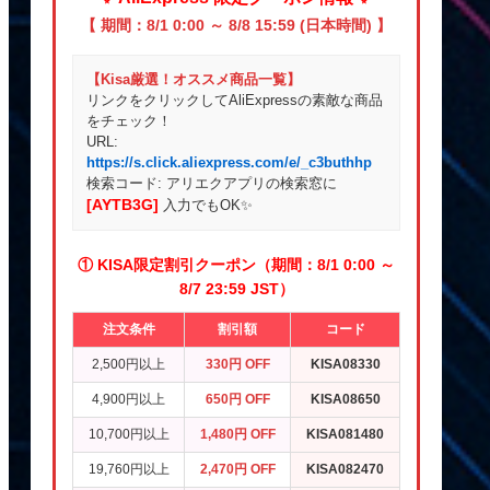
【 期間：8/1 0:00 ～ 8/8 15:59 (日本時間) 】
【Kisa厳選！オススメ商品一覧】
リンクをクリックしてAliExpressの素敵な商品
をチェック！
URL:
https://s.click.aliexpress.com/e/_c3buthhp
検索コード: アリエクアプリの検索窓に
[AYTB3G]
入力でもOK✨
① KISA限定割引クーポン（期間：8/1 0:00 ～
8/7 23:59 JST）
注文条件
割引額
コード
2,500円以上
330円 OFF
KISA08330
4,900円以上
650円 OFF
KISA08650
10,700円以上
1,480円 OFF
KISA081480
19,760円以上
2,470円 OFF
KISA082470