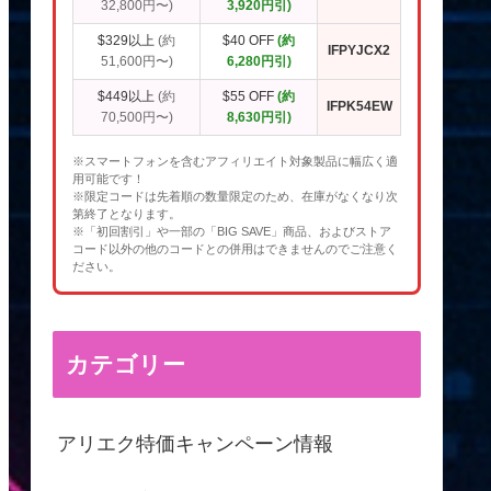
32,800円〜)
3,920円引)
$329以上
(約
$40 OFF
(約
IFPYJCX2
51,600円〜)
6,280円引)
$449以上
(約
$55 OFF
(約
IFPK54EW
70,500円〜)
8,630円引)
※スマートフォンを含むアフィリエイト対象製品に幅広く適
用可能です！
※限定コードは先着順の数量限定のため、在庫がなくなり次
第終了となります。
※「初回割引」や一部の「BIG SAVE」商品、およびストア
コード以外の他のコードとの併用はできませんのでご注意く
ださい。
カテゴリー
アリエク特価キャンペーン情報