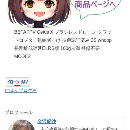
BETAFPV Cetus X ブラシレスドローン クワッ
ドコプター熟練者向け 技適認証済み 2S whoop
長距離低遅延ELRS版 100g未満 登録不要
MODE2
にほんブログ村
プロフィール
金沢紀沙
「初心者目線で説明する初心者！」が私のモ