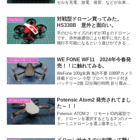
セルを充電、放電、保管、などが出来る
ようになる充電器です。便利なのか？不
便なのか？そこを見ていきたいと思いま
す。Hitecの充電器系NanoやSkyRC...
対戦型ドローン買ってみた。
HolyStone
HS330B 意外と面白い。
手のひらサイズのわずか30ｇのドローン
です。赤外線通信により相手に当たると
飛行不可能になるという遊びができるド
ローンです。前に戦車対戦というものを
買いましたが、その 空中版ですね。な
んかＤＪＩからロボティックスだったか
WE FONE WF11 2024年今春発
その他の小型ドローン
な？対戦のロボット出て...
売！！に触れてみる。
WeFone 100g未満 免許不要 1080Pカメラ
搭載ドローン 小型 プロペラガード付き
バッテリー2個 22分飛行時間 折り畳み式
収納ケース 室内 屋外 軌跡飛行 体感操作
高度維持 初心者向け 2.4GHz プレゼント
国内認証済...
Potensic Atom2 発売されてまし
ATOM＆ATOM2
た～！！
Potensic ATOM２ リモートID内蔵型で
す。ドローンを選択するとなる3つのメー
カーミニドローンを選ぶ基準として
Amazonでよく見る 3択のうちの一つの
メーカだと思います。価格は2025/6月で
す。DJIマビックミニ４ タイムセー...