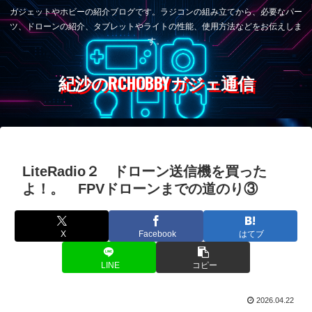
ガジェットやホビーの紹介ブログです。ラジコンの組み立てから、必要なパー
ツ、ドローンの紹介、タブレットやライトの性能、使用方法などをお伝えしま
す。
紀沙のRCHOBBYガジェ通信
LiteRadio２ ドローン送信機を買った
よ！。 FPVドローンまでの道のり③
X
Facebook
はてブ
LINE
コピー
2026.04.22