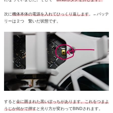
次に
機体本体の電源を入れてひっくり返します
。←バッテ
リーは２つ 繋いだ状態です。
すると
金に囲まれた黒いぽっちがあります。これをつまよ
うじか何かで押す
と光り方が変わってBINDされます。