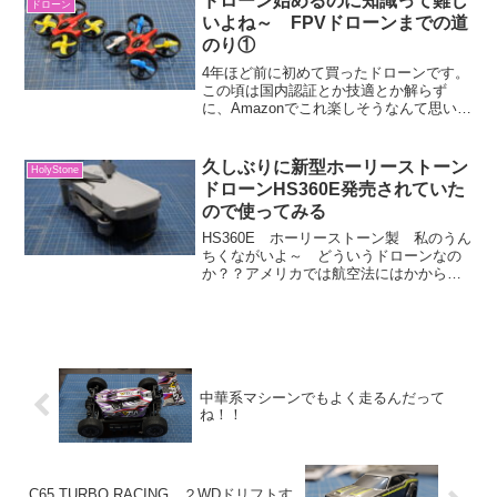
ドローン始めるのに知識って難し
ドローン
いよね～ FPVドローンまでの道
のり①
4年ほど前に初めて買ったドローンです。
この頃は国内認証とか技適とか解らず
に、Amazonでこれ楽しそうなんて思いつ
きで買っていましたし、マビックミニも
買う時もカメラ付いているから無線の免
許がいると思い取りに行ったり、ドロー
久しぶりに新型ホーリーストーン
HolyStone
ンスクール通わない...
ドローンHS360E発売されていた
ので使ってみる
HS360E ホーリーストーン製 私のうん
ちくながいよ～ どういうドローンなの
か？？アメリカでは航空法にはかからな
いが、日本ではしっかりとかかる249ｇ機
体というものです。なので、日本国内で
飛ばすには国土交通省の登録を経て申請
すれば飛ばせま...
中華系マシーンでもよく走るんだって
ね！！
C65 TURBO.RACING ２WDドリフトす